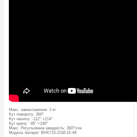
Макс. навантаження: 3 кг
Кут повороту: 360°
Кут нахилу: -112° +214°
Кут крену: -95° +240°
Макс. Регульована швидкість: 360°/сек
Модель батареї: BHX715-2150-15.48