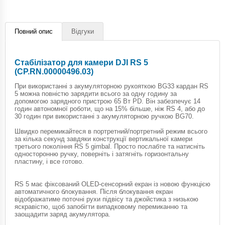
Повний опис
Відгуки
Стабілізатор для камери DJI RS 5
(CP.RN.00000496.03)
При використанні з акумуляторною рукояткою BG33 кардан RS
5 можна повністю зарядити всього за одну годину за
допомогою зарядного пристрою 65 Вт PD. Він забезпечує 14
годин автономної роботи, що на 15% більше, ніж RS 4, або до
30 годин при використанні з акумуляторною ручкою BG70.
Швидко перемикайтеся в портретний/портретний режим всього
за кілька секунд завдяки конструкції вертикальної камери
третього покоління RS 5 gimbal. Просто послабте та натисніть
односторонню ручку, поверніть і затягніть горизонтальну
пластину, і все готово.
RS 5 має фіксований OLED-сенсорний екран із новою функцією
автоматичного блокування. Після блокування екран
відображатиме поточні рухи підвісу та джойстика з низькою
яскравістю, щоб запобігти випадковому перемиканню та
заощадити заряд акумулятора.