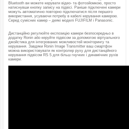
Bluetooth ви можете керувати відео- та фотозйомкою, просто
натиснувши кнопку запису на підвісі. Раніше підключені камери
можуть автоматично повторно підключатися після першого
використання, усуваючи потребу в кабелі керування камерою.
Серед сумісних камер – деякі моделі FUJIFILM і Panasonic.
Дистанційно регулюйте експозицію камери безпосередньо в
додатку Ronin або керуйте підвісом за допомогою віртуального
джойстика для інтегрованих можливостей моніторингу та
керування. Завдяки Ronin Image Transmitter ваш смартфон
можна використовувати як контролер руху для дистанційного
керування підвісом RS 5 для більш гнучких і динамічних рухів
камери.