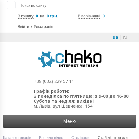
Поиск по сайту
0
0 грн.
0
В кошику
на
В порівнянні
Ввійти
/
Реєстрація
ua
|
ru
+38 (032) 229 57 11
Графік роботи:
З понеділка по п'ятницю: з 9-00 до 16-00
Субота та неділя: вихідні
м. Львів, вул Шевченка, 154
Меню
Каталог товарів
Все для відео
Стедіками
Стабілізатор для