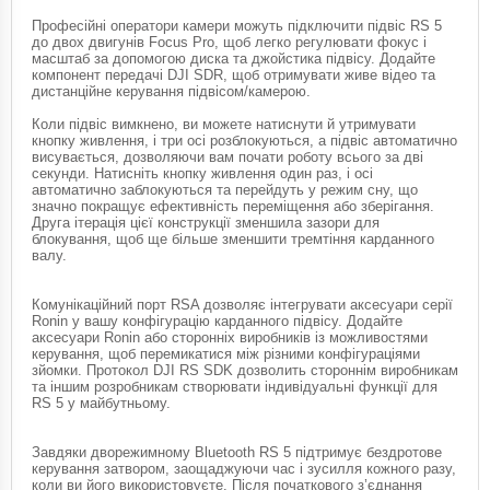
Професійні оператори камери можуть підключити підвіс RS 5
до двох двигунів Focus Pro, щоб легко регулювати фокус і
масштаб за допомогою диска та джойстика підвісу. Додайте
компонент передачі DJI SDR, щоб отримувати живе відео та
дистанційне керування підвісом/камерою.
Коли підвіс вимкнено, ви можете натиснути й утримувати
кнопку живлення, і три осі розблокуються, а підвіс автоматично
висувається, дозволяючи вам почати роботу всього за дві
секунди. Натисніть кнопку живлення один раз, і осі
автоматично заблокуються та перейдуть у режим сну, що
значно покращує ефективність переміщення або зберігання.
Друга ітерація цієї конструкції зменшила зазори для
блокування, щоб ще більше зменшити тремтіння карданного
валу.
Комунікаційний порт RSA дозволяє інтегрувати аксесуари серії
Ronin у вашу конфігурацію карданного підвісу. Додайте
аксесуари Ronin або сторонніх виробників із можливостями
керування, щоб перемикатися між різними конфігураціями
зйомки. Протокол DJI RS SDK дозволить стороннім виробникам
та іншим розробникам створювати індивідуальні функції для
RS 5 у майбутньому.
Завдяки дворежимному Bluetooth RS 5 підтримує бездротове
керування затвором, заощаджуючи час і зусилля кожного разу,
коли ви його використовуєте. Після початкового з’єднання