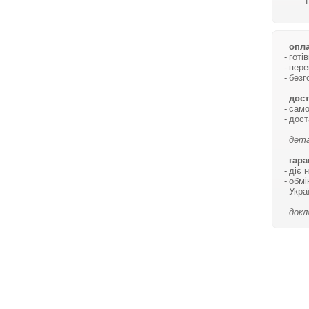
опла
готі
пере
безг
дост
само
дост
дета
гара
діє 
обмі
Укра
докл