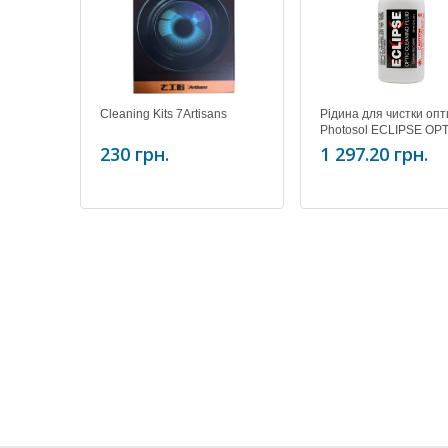
Cleaning Kits 7Artisans
Рідина для чистки опт
Photosol ECLIPSE OP
CLEANER 2 oz. (59 ML
230 грн.
1 297.20 грн.