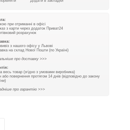
Порівняти
Додати в закладки
та:
вкою при отриманні в офісі
каз з карти через додаток Приват24
отівковий розрахунок
авка:
вивіз з нашого офісу у Львові
авка на склад Нової Пошти (по Україні)
льніше про доставку >>>
нтія:
на весь товар (згідно з умовами виробника)
н або повернення протягом 14 днів (відповідно до закону
їни)
адніше про гарантію >>>