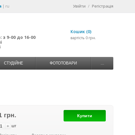
a
|
ru
Увійти
/
Регістрація
Кошик (0)
 з 9-00 до 16-00
вартість 0 грн.
і
4
СТУДІЙНЕ
ФОТОТОВАРИ
...
1 грн.
Купити
+
шт