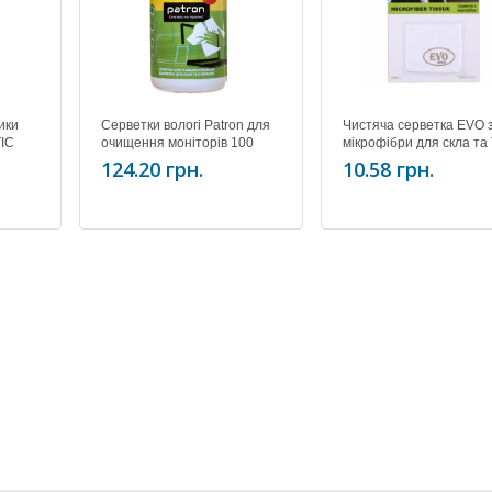
ики
Серветки вологі Patron для
Чистяча серветка EVO 
TIC
очищення моніторів 100
мікрофібри для скла та
)
штук, туба F3-027
& LCD моніторів. 1 шт 
124.20 грн.
10.58 грн.