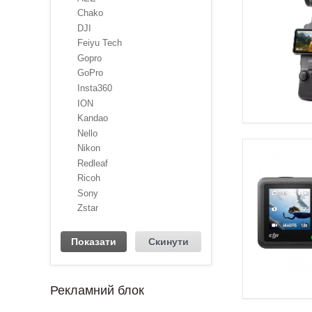
Chako
DJI
Feiyu Tech
Gopro
GoPro
Insta360
ION
Kandao
Nello
Nikon
Redleaf
Ricoh
Sony
Zstar
Рекламний блок
1
2
3
4