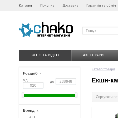
Каталог
Покупка
Доставка
Гарантія та обмін
ФОТО ТА ВІДЕО
АКСЕСУАРИ
Каталог товарів
Роздріб
Екшн-ка
від
до
Сортувати по
Бренд
AEE