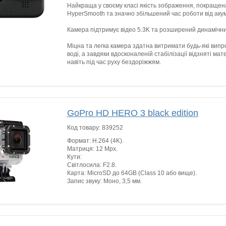
Найкраща у своєму класі якість зображення, покращена
HyperSmooth та значно збільшений час роботи від аку
Камера підтримує відео 5.3K та розширений динамічни
Міцна та легка камера здатна витримати будь-які випр
воді, а завдяки вдосконаленій стабілізації відзняті ма
навіть під час руху бездоріжжям.
GoPro HD HERO 3 black edition
Код товару:
839252
Формат: H.264 (4K).
Матриця: 12 Mpx.
Кути:
Світлосила: F2.8.
Карта: MicroSD до 64GB (Class 10 або вище).
Запис звуку: Моно, 3,5 мм.