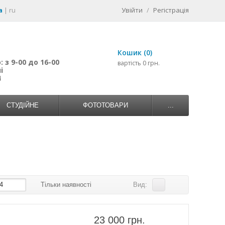
a
|
ru
Увійти
/
Регістрація
Кошик (0)
 з 9-00 до 16-00
вартість 0 грн.
і
4
СТУДІЙНЕ
ФОТОТОВАРИ
...
4
Тільки наявності
Вид:
23 000 грн.