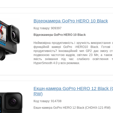
Відеокамера GoPro HERO 10 Black
Код товару:
909397
Відеокамера GoPro HERO 10 Black
Неймовірна продуктивність і зручність використання 
функційній камері GoPro -HERO10 Black. Готові 
продуктивність? Інноваційний чип GP2 дає змогу ст
подвоєною частотою кадрів, світлин 23 Мп, а також
якість знімання під час слабкого освітлення т
HyperSmooth 4.0 у всіх режимах.
Екшн-камера GoPro HERO 12 Black 
RW)
Код товару:
914708
Екшн-камера GoPro HERO 12 Black (CHDHX-121-RW)