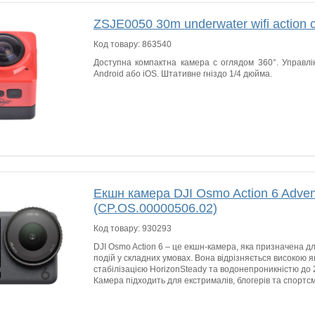
ZSJE0050 30m underwater wifi action
Код товару:
863540
Доступна компактна камера c оглядом 360°. Управлі
Android або iOS. Штативне гніздо 1/4 дюйма.
Екшн камера DJI Osmo Action 6 Adve
(CP.OS.00000506.02)
Код товару:
930293
DJI Osmo Action 6 – це екшн-камера, яка призначена д
подій у складних умовах. Вона відрізняється високою як
стабілізацією HorizonSteady та водонепроникністю до 2
Камера підходить для екстрималів, блогерів та спортсм