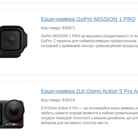
Екшн-камера GoPro MISSION 1 PRO
Код товару:
930871
GoPro MISSION 1 PRO це вершина продуктивності в лін
GoPro. Створена для найвибагливіших професіоналів,
потужний 1-дюймовий сенсор і революційний процесо
Екшн-камера DJI Osmo Action 5 Pro 
Код товару:
928314
DJI Osmo Action 5 Pro — це інноваційна екшн-камера, р
любить знімати яскраві моменти в найекстремальніших
поєднує передові технології з міцним дизайном, що ро
вибором для активного способу життя.