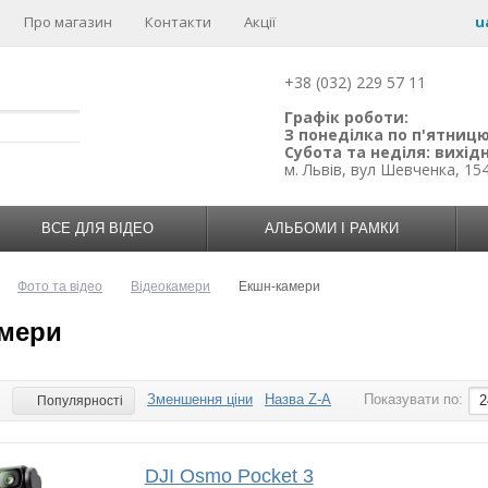
Про магазин
Контакти
Акції
u
+38 (032) 229 57 11
Графік роботи:
З понеділка по п'ятницю:
Субота та неділя: вихідн
м. Львів, вул Шевченка, 15
ВСЕ ДЛЯ ВІДЕО
АЛЬБОМИ І РАМКИ
Фото та відео
Відеокамери
Екшн-камери
мери
Зменшення ціни
Назва Z-A
Показувати по:
:
2
Популярності
DJI Osmo Pocket 3