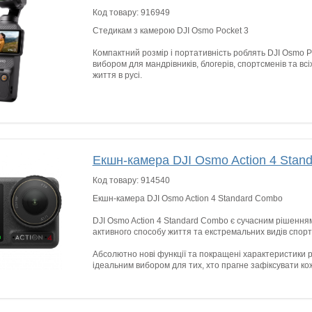
Код товару:
916949
Cтедикам з камерою DJI Osmo Pocket 3
Компактний розмір і портативність роблять DJI Osmo P
вибором для мандрівників, блогерів, спортсменів та всі
життя в русі.
Екшн-камера DJI Osmo Action 4 Stan
Код товару:
914540
Екшн-камера DJI Osmo Action 4 Standard Combo
DJI Osmo Action 4 Standard Combo є сучасним рішенням
активного способу життя та екстремальних видів спорт
Абсолютно нові функції та покращені характеристики 
ідеальним вибором для тих, хто прагне зафіксувати кож