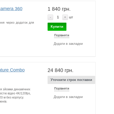
 camera 360
1 840 грн.
-
+
шт
ння через додаток для
Купити
Порівняти
Додати в закладки
nture Combo
24 840 грн.
Уточнити строк поставки
Порівняти
ля зйомки динамічних
істю відео 4K/120fps,
Додати в закладки
0 м без корпусу.
енів.