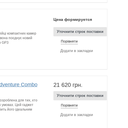
Цена формируется
Уточнити строк поставки
ійці компактних камер
 вона поєднує новий
Порівняти
р GP3
Додати в закладки
Adventure Combo
21 620 грн.
Уточнити строк поставки
озроблена для тих, хто
 умовах. Цей гаджет
Порівняти
бить його ідеальним
Додати в закладки