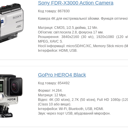
Sony FDR-X3000 Action Camera
Код товару:
867830
Камера 4K для екстремальної зйомки. Функція оптичної 
Матриця: CMOS, 1/2.5 дюйма, 12 Мп.
Об'єктив: світлосила 2.8, фокусна 17 мм.
Розширення: 3840x2160 (30 к/с), 1920x1080 (120 к/с
MPEG, XAVC S.
Носії інформації: microSD/HC/XC, Memory Stick micro (M
Інтерфейси: HDMI, USB.
GoPro HERO4 Black
Код товару:
854492
Формат: H.264.
Матриця: 12 Mpx.
Відео: 4K (30 к/сек), 2.7K (50 к/сек), Full HD 1080p (12
(Class 10 або вище).
Інтерфейси: Wi-Fi, Bluetooth, USB, HDMI.
Звук: через порт USB, вбудований мікрофон.