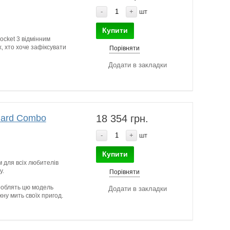
-
+
шт
Купити
ocket 3 відмінним
х, хто хоче зафіксувати
Порівняти
Додати в закладки
dard Combo
18 354 грн.
-
+
шт
Купити
 для всіх любителів
у.
Порівняти
роблять цю модель
Додати в закладки
ну мить своїх пригод.