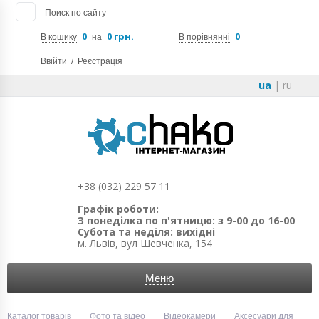
Поиск по сайту
0
0 грн.
0
В кошику
на
В порівнянні
Ввійти
/
Реєстрація
ua
|
ru
+38 (032) 229 57 11
Графік роботи:
З понеділка по п'ятницю: з 9-00 до 16-00
Субота та неділя: вихідні
м. Львів, вул Шевченка, 154
Меню
Каталог товарів
Фото та відео
Відеокамери
Аксесуари для