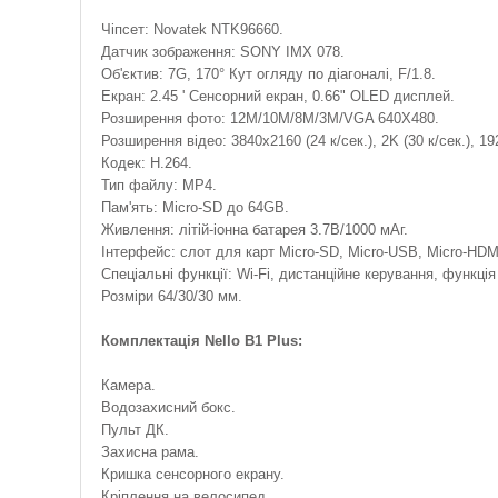
Чіпсет: Novatek NTK96660.
Датчик зображення: SONY IMX 078.
Об'єктив: 7G, 170° Кут огляду по діагоналі, F/1.8.
Екран: 2.45 ' Сенсорний екран, 0.66" OLED дисплей.
Розширення фото: 12M/10M/8M/3M/VGA 640X480.
Розширення відео: 3840х2160 (24 к/сек.), 2K (30 к/сек.), 19
Кодек: H.264.
Тип файлу: MP4.
Пам'ять: Micro-SD до 64GB.
Живлення: літій-іонна батарея 3.7В/1000 мАг.
Інтерфейс: слот для карт Micro-SD, Micro-USB, Micro-HDM
Спеціальні функції: Wi-Fi, дистанційне керування, функція
Розміри 64/30/30 мм.
Комплектація Nello B1 Plus:
Камера.
Водозахисний бокс.
Пульт ДК.
Захисна рама.
Кришка сенсорного екрану.
Кріплення на велосипед.