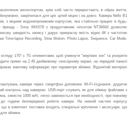
захоплення велоспортом, крім хобі часто переростають в образ життя,
безумовно, закріпилася для цих цілей міцно і на довго. Камера Nello B1
рів, з міцним водонепроникним корпусом, яка стабільно працює в будь-
о бренду - Sony IMX078 з продуктивним чіпсетом NT36660 дозволяє
високу швидкість запису і дарує прекрасну якість відео 4К з частотою
и Time-lapse Recording, Slow Motion, Photo Lapse, Sequence, Car Mode,
 огляду 170° c 7G елементами, щоб уникнути "мертвих зон" та розкрити
одити прямо на 2.45 дюймовому сенсорному екрані, на передній панелі
ражає важливу інформацію про параметри зйомки. Відзнятий матеріал
алаштувань камери через смартфон допоможе Wi-Fi-з'єднання, додаток
вний контроль над камерою. USB-порт служить як для обміну файлами з
мна, ємністю 1000 мАг, легко замінюється при необхідності, при повному
є до години безперервної роботи камери. На нижній частині корпусу
 що в комплект поставки входять спеціальні кріплення і аксесуари, що
 для зйомки.