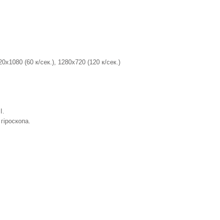
20х1080 (60 к/сек.), 1280х720 (120 к/сек.)
I.
 гіроскопа.