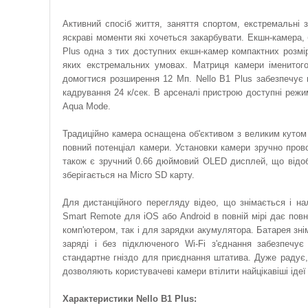
Активний спосіб життя, заняття спортом, екстремальні 
яскраві моменти які хочеться закарбувати. Екшн-камера, 
Plus одна з тих доступних екшн-камер компактних розмі
яких екстремальних умовах. Матриця камери іменитог
домогтися розширення 12 Мп. Nello B1 Plus забезпечує 
кадрування 24 к/сек. В арсеналі пристрою доступні режим
Aqua Mode.
Традиційно камера оснащена об'єктивом з великим кутом
повний потенціал камери. Установки камери зручно пров
також є зручний 0.66 дюймовий OLED дисплей, що відоб
зберігається на Micro SD карту.
Для дистанційного перегляду відео, що знімається і н
Smart Remote для iOS або Android в повній мірі дає по
комп'ютером, так і для зарядки акумулятора. Батарея зні
заряді і без підключеного Wi-Fi з'єднання забезпечу
стандартне гніздо для приєднання штатива. Дуже радує,
дозволяють користувачеві камери втілити найцікавіші ідеї
Характеристики Nello B1 Plus: