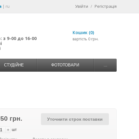
a
|
ru
Увійти
/
Регістрація
Кошик (0)
 з 9-00 до 16-00
вартість 0 грн.
і
4
СТУДІЙНЕ
ФОТОТОВАРИ
...
750 грн.
Уточнити строк поставки
+
шт