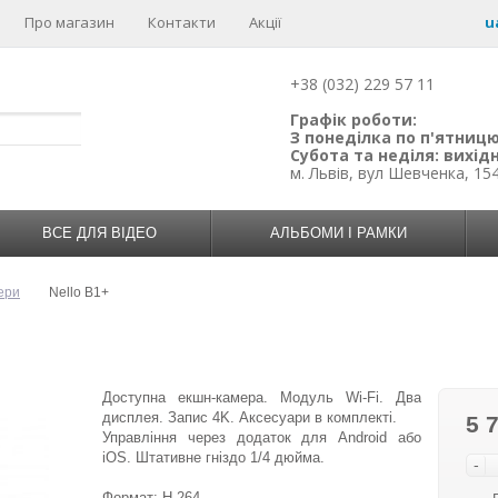
Про магазин
Контакти
Акції
u
+38 (032) 229 57 11
Графік роботи:
З понеділка по п'ятницю:
Субота та неділя: вихідн
м. Львів, вул Шевченка, 15
ВСЕ ДЛЯ ВІДЕО
АЛЬБОМИ І РАМКИ
ери
Nello B1+
Доступна екшн-камера. Модуль Wi-Fi. Два
дисплея. Запис 4K. Аксесуари в комплекті.
5 
Управління через додаток для Android або
iOS. Штативне гніздо 1/4 дюйма.
-
Формат: H.264.