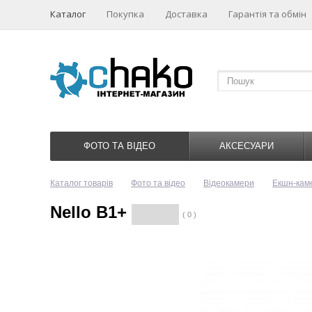
Каталог
Покупка
Доставка
Гарантія та обмін
ФОТО ТА ВІДЕО
АКСЕСУАРИ
Каталог товарів
Фото та відео
Відеокамери
Екшн-кам
Nello B1+
( 0 )