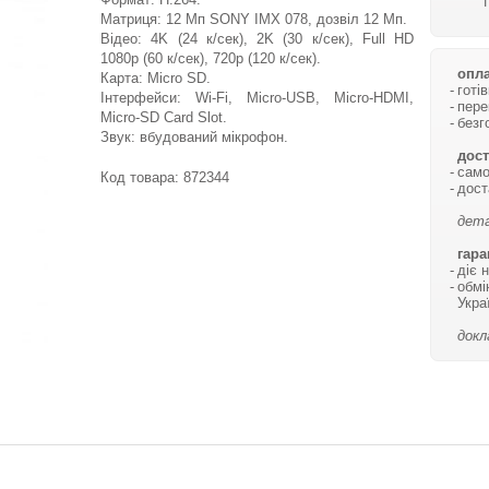
Матриця: 12 Mп SONY IMX 078, дозвіл 12 Мп.
Відео: 4K (24 к/сек), 2K (30 к/сек), Full HD
1080p (60 к/сек), 720р (120 к/сек).
опла
Карта: Micro SD.
готі
Інтерфейси: Wi-Fi, Micro-USB, Micro-HDMI,
пере
Micro-SD Card Slot.
безг
Звук: вбудований мікрофон.
дост
само
Код товара:
872344
дост
дета
гара
діє 
обмі
Укра
докл