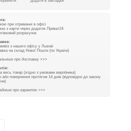
Порівняти
Додати в закладки
та:
вкою при отриманні в офісі
каз з карти через додаток Приват24
отівковий розрахунок
авка:
вивіз з нашого офісу у Львові
авка на склад Нової Пошти (по Україні)
льніше про доставку >>>
нтія:
на весь товар (згідно з умовами виробника)
н або повернення протягом 14 днів (відповідно до закону
їни)
адніше про гарантію >>>