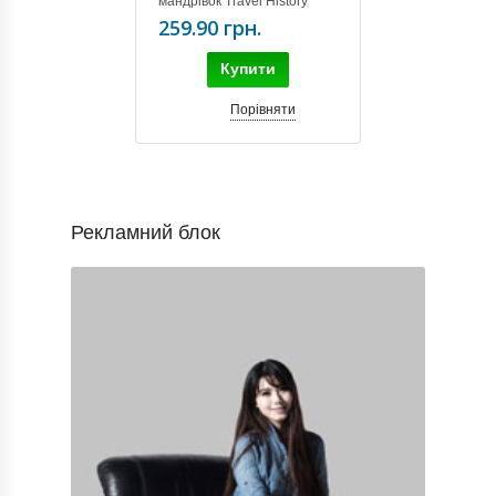
мандрівок Travel History
(RU) bordo
259.90 грн.
Купити
Порівняти
Рекламний блок