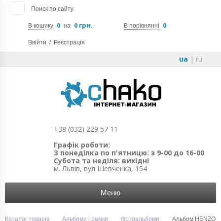
Поиск по сайту
0
0 грн.
0
В кошику
на
В порівнянні
Ввійти
/
Реєстрація
ua
|
ru
+38 (032) 229 57 11
Графік роботи:
З понеділка по п'ятницю: з 9-00 до 16-00
Субота та неділя: вихідні
м. Львів, вул Шевченка, 154
Меню
Каталог товарів
Альбоми і рамки
Фотоальбоми
Альбом HENZO