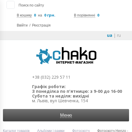
Поиск по сайту
0
0 грн.
0
В кошику
на
В порівнянні
Ввійти
/
Реєстрація
ua
|
ru
+38 (032) 229 57 11
Графік роботи:
З понеділка по п'ятницю: з 9-00 до 16-00
Субота та неділя: вихідні
м. Львів, вул Шевченка, 154
Меню
Каталог товарів
Альбоми і рамки
Фотоскотч
Фотоскотч Henzo -