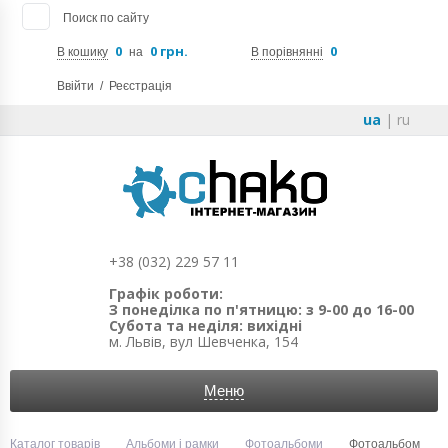
Поиск по сайту
0
0 грн.
0
В кошику
на
В порівнянні
Ввійти
/
Реєстрація
ua
|
ru
+38 (032) 229 57 11
Графік роботи:
З понеділка по п'ятницю: з 9-00 до 16-00
Субота та неділя: вихідні
м. Львів, вул Шевченка, 154
Меню
Каталог товарів
Альбоми і рамки
Фотоальбоми
Фотоальбом