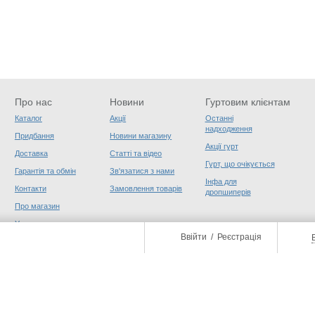
Про нас
Новини
Гуртовим клієнтам
Каталог
Акції
Останні
надходження
Придбання
Новини магазину
Акції гурт
Доставка
Статті та відео
Гурт, що очікується
Гарантія та обмін
Зв'язатися з нами
Інфа для
Контакти
Замовлення товарів
дропшиперів
Про магазин
Угода користувача
Ввійти
/
Реєстрація