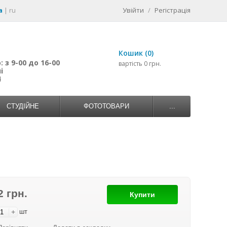
a
|
ru
Увійти
/
Регістрація
Кошик (0)
 з 9-00 до 16-00
вартість 0 грн.
і
4
СТУДІЙНЕ
ФОТОТОВАРИ
...
2 грн.
Купити
+
шт