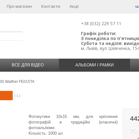
Про магазин
Контакти
Акції
u
+38 (032) 229 57 11
Графік роботи:
З понеділка по п'ятницю:
Субота та неділя: вихідн
м. Львів, вул Шевченка, 15
ВСЕ ДЛЯ ВІДЕО
АЛЬБОМИ І РАМКИ
00 Walther FE015TA
( 1 )
Фотокутики 10x15 мм, для кріплення
44
фотографій в традиційні (класичні)
фотоальбоми.
-
Кількість: 1000 шт.