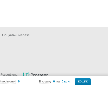
Соціальні мережі
Розроблено:
0
0
0 грн.
В порівнянні
В кошику
на
КОШИК