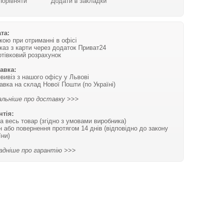
Порівняти
Додати в закладки
та:
вкою при отриманні в офісі
каз з карти через додаток Приват24
отівковий розрахунок
авка:
вивіз з нашого офісу у Львові
авка на склад Нової Пошти (по Україні)
льніше про доставку >>>
нтія:
на весь товар (згідно з умовами виробника)
н або повернення протягом 14 днів (відповідно до закону
їни)
адніше про гарантію >>>