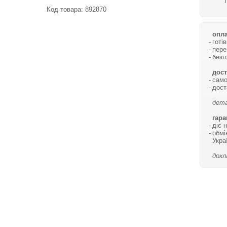
Код товара:
892870
опла
готі
пере
безг
дост
само
дост
дета
гара
діє 
обмі
Укра
докл