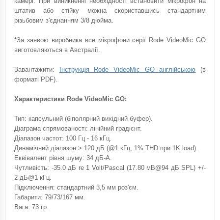
камері. При виникненні необхідності встановити мікрофон на
штатив або стійку можна скориставшись стандартним
різьбовим з'єднанням 3/8 дюйма.
*За заявою виробника все мікрофони серії Rode VideoMic GO
виготовляються в Австралії.
Завантажити:
Інструкція Rode VideoMic GO англійською
(в
форматі PDF).
Характеристики Rode VideoMic GO:
Тип: капсульний (біполярний вихідний буфер).
Діаграма спрямованості: лінійний градієнт.
Діапазон частот: 100 Гц - 16 кГц.
Динамічний діапазон:> 120 дБ (@1 кГц, 1% THD при 1K load).
Еквівалент рівня шуму: 34 дБ-А.
Чутливість: -35.0 дБ re 1 Volt/Pascal (17.80 мВ@94 дБ SPL) +/-
2 дБ@1 кГц.
Підключення: стандартний 3,5 мм роз'єм.
Габарити: 79/73/167 мм.
Вага: 73 гр.