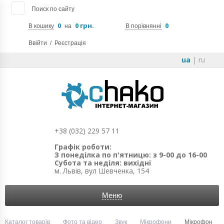
Поиск по сайту
0
0 грн.
0
В кошику
на
В порівнянні
Ввійти
/
Реєстрація
ua
|
ru
+38 (032) 229 57 11
Графік роботи:
З понеділка по п'ятницю: з 9-00 до 16-00
Субота та неділя: вихідні
м. Львів, вул Шевченка, 154
Меню
Каталог товарів
Фото та відео
Звук
Мікрофони
Мікрофон