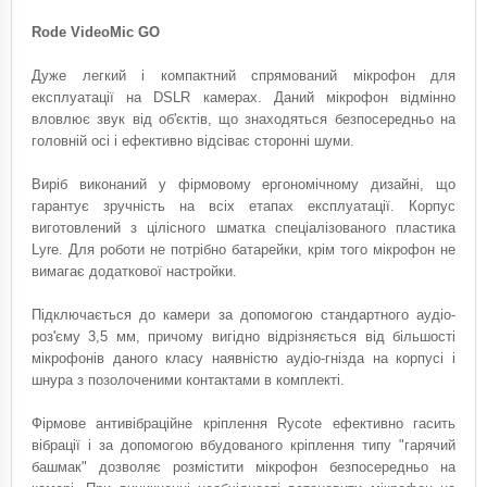
Rode VideoMic GO
Дуже легкий і компактний спрямований мікрофон для
експлуатації на DSLR камерах. Даний мікрофон відмінно
вловлює звук від об'єктів, що знаходяться безпосередньо на
головній осі і ефективно відсіває сторонні шуми.
Виріб виконаний у фірмовому ергономічному дизайні, що
гарантує зручність на всіх етапах експлуатації. Корпус
виготовлений з цілісного шматка спеціалізованого пластика
Lyre. Для роботи не потрібно батарейки, крім того мікрофон не
вимагає додаткової настройки.
Підключається до камери за допомогою стандартного аудіо-
роз'єму 3,5 мм, причому вигідно відрізняється від більшості
мікрофонів даного класу наявністю аудіо-гнізда на корпусі і
шнура з позолоченими контактами в комплекті.
Фірмове антивібраційне кріплення Rycote ефективно гасить
вібрації і за допомогою вбудованого кріплення типу "гарячий
башмак" дозволяє розмістити мікрофон безпосередньо на