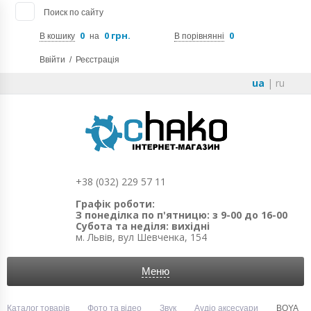
Поиск по сайту
0
0 грн.
0
В кошику
на
В порівнянні
Ввійти
/
Реєстрація
ua
|
ru
+38 (032) 229 57 11
Графік роботи:
З понеділка по п'ятницю: з 9-00 до 16-00
Субота та неділя: вихідні
м. Львів, вул Шевченка, 154
Меню
Каталог товарів
Фото та відео
Звук
Аудіо аксесуари
BOYA