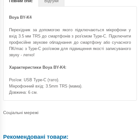
Повний опис
Відгуки
Boya BY-K4
Перехідник за допомогою якого підключаються мікрофони у
вхід 3.5 мм TRS до смартфонів з роз'ємом Type-C. Підключити
професійне звукове обладнання до смартфону або сучасного
ПК/mac з Type-C роз'ємом для підвищення якості записуваного
звуку - легко!
Характеристики Boya BY-K4:
Роз'єм: USB Type-C (тато).
Мікрофонний вхід: 3.5mm TRS (мама).
Довжина: 6 см.
Соціальні мережі
Рекомендовані товари: