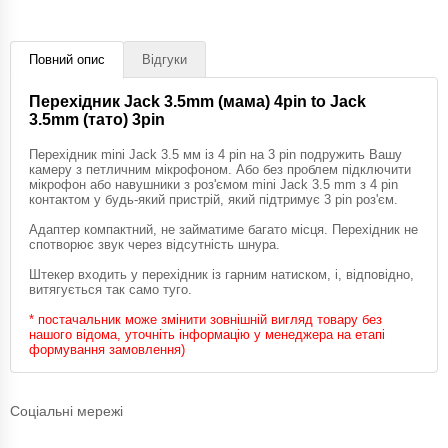
Повний опис
Відгуки
Перехідник Jack 3.5mm (мама) 4pin to Jack
3.5mm (тато) 3pin
Перехідник mini Jack 3.5 мм із 4 pin на 3 pin подружить Вашу
камеру з петличним мікрофоном. Або без проблем підключити
мікрофон або навушники з роз'ємом mini Jack 3.5 mm з 4 pin
контактом у будь-який пристрій, який підтримує 3 pin роз'єм.
Адаптер компактний, не займатиме багато місця. Перехідник не
спотворює звук через відсутність шнура.
Штекер входить у перехідник із гарним натиском, і, відповідно,
витягується так само туго.
* постачальник може змінити зовнішній вигляд товару без
нашого відома, уточніть інформацію у менеджера на етапі
формування замовлення)
Соціальні мережі