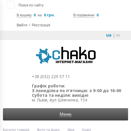
Поиск по сайту
0
0 грн.
0
В кошику
на
В порівнянні
Ввійти
/
Реєстрація
ua
|
ru
+38 (032) 229 57 11
Графік роботи:
З понеділка по п'ятницю: з 9-00 до 16-00
Субота та неділя: вихідні
м. Львів, вул Шевченка, 154
Меню
Каталог товарів
Фото та відео
Звук
Аудіо