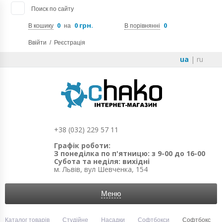
Поиск по сайту
0
0 грн.
0
В кошику
на
В порівнянні
Ввійти
/
Реєстрація
ua
|
ru
+38 (032) 229 57 11
Графік роботи:
З понеділка по п'ятницю: з 9-00 до 16-00
Субота та неділя: вихідні
м. Львів, вул Шевченка, 154
Меню
Каталог товарів
Студійне
Насадки
Софтбокси
Софтбокс