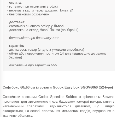
оплата:
готівкою при отриманні в офісі
переказ з карти через додаток Приват24
безготівковий розрахунок
доставка:
самовивіз з нашого офісу у Львові
доставка на склад Нової Пошти (по Україні)
детальніше про доставку >>>
гарантія:
діє на весь товар (згідно з умовами виробника)
обмін або повернення протягом 14 днів (відповідно до закону
України)
докладніше про гарантію >>>
Софтбокс 60х60 см із cотами Godox Easy box SGGV6060 (S2-type)
Cофтбокси з сотами Godox Speedlite Softbox з кріпленням Bowens
призначені для автономного (поза башмаком камери) використання з
накамерними спалахами. Відрізняються дизайном, що швидко
складається, на основі еластичних металевих кордів, вбудованих в
тканинну оболонку.