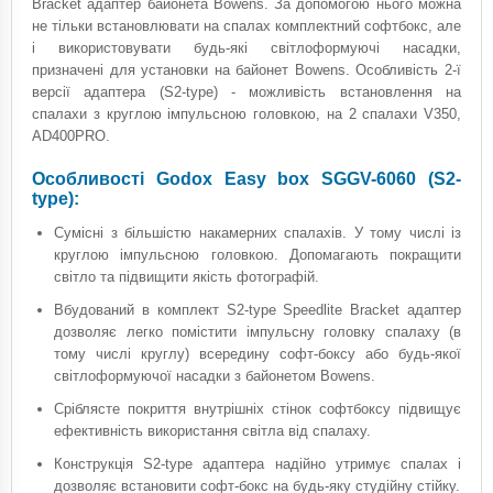
Bracket адаптер байонета Bowens. За допомогою нього можна
не тільки встановлювати на спалах комплектний софтбокс, але
і використовувати будь-які світлоформуючі насадки,
призначені для установки на байонет Bowens. Особливість 2-ї
версії адаптера (S2-type) - можливість встановлення на
спалахи з круглою імпульсною головкою, на 2 спалахи V350,
AD400PRO.
Особливості Godox Easy box SGGV-6060 (S2-
type):
Сумісні з більшістю накамерних спалахів. У тому числі із
круглою імпульсною головкою. Допомагають покращити
світло та підвищити якість фотографій.
Вбудований в комплект S2-type Speedlite Bracket адаптер
дозволяє легко помістити імпульсну головку спалаху (в
тому числі круглу) всередину софт-боксу або будь-якої
світлоформуючої насадки з байонетом Bowens.
Сріблясте покриття внутрішніх стінок софтбоксу підвищує
ефективність використання світла від спалаху.
Конструкція S2-type адаптера надійно утримує спалах і
дозволяє встановити софт-бокс на будь-яку студійну стійку.