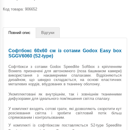
Код товара:
906652
Повний опис
Відгуки
Софтбокс 60х60 см із cотами Godox Easy box
SGGV6060 (S2-type)
Cофтбокси з сотами Godox Speedlite Softbox з кріпленням
Bowens призначені для автономного (поза башмаком камери)
використання з накамерними спалахами. Відрізняються
дизайном, що швидко складається, на основі еластичних
металевих кордів, вбудованих в тканинну оболонку.
Укомплектовані як внутрішнім, так і зовнішнім тканинними
дифузорами для ідеального пом'якшення світла спалаху.
У комплект входять сотові грати, які дозволяють скоротити кут
розсіювання світла і зробити світловий потік більш
спрямованим і контрольованим.
У комплекті із софтбоксом поставляється S2-type Speedlite