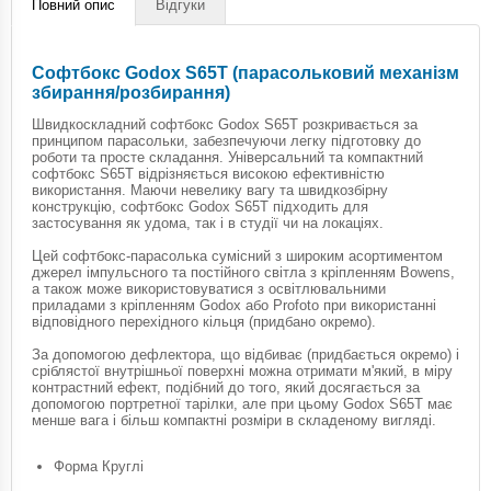
Повний опис
Відгуки
Софтбокс Godox S65T (парасольковий механізм
збирання/розбирання)
Швидкоскладний софтбокс Godox S65T розкривається за
принципом парасольки, забезпечуючи легку підготовку до
роботи та просте складання. Універсальний та компактний
софтбокс S65T відрізняється високою ефективністю
використання. Маючи невелику вагу та швидкозбірну
конструкцію, софтбокс Godox S65T підходить для
застосування як удома, так і в студії чи на локаціях.
Цей софтбокс-парасолька сумісний з широким асортиментом
джерел імпульсного та постійного світла з кріпленням Bowens,
а також може використовуватися з освітлювальними
приладами з кріпленням Godox або Profoto при використанні
відповідного перехідного кільця (придбано окремо).
За допомогою дефлектора, що відбиває (придбається окремо) і
сріблястої внутрішньої поверхні можна отримати м'який, в міру
контрастний ефект, подібний до того, який досягається за
допомогою портретної тарілки, але при цьому Godox S65T має
менше вага і більш компактні розміри в складеному вигляді.
Форма Круглі