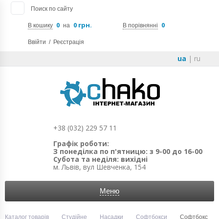
Поиск по сайту
0
0 грн.
0
В кошику
на
В порівнянні
Ввійти
/
Реєстрація
ua
|
ru
+38 (032) 229 57 11
Графік роботи:
З понеділка по п'ятницю: з 9-00 до 16-00
Субота та неділя: вихідні
м. Львів, вул Шевченка, 154
Меню
Каталог товарів
Студійне
Насадки
Софтбокси
Софтбокс