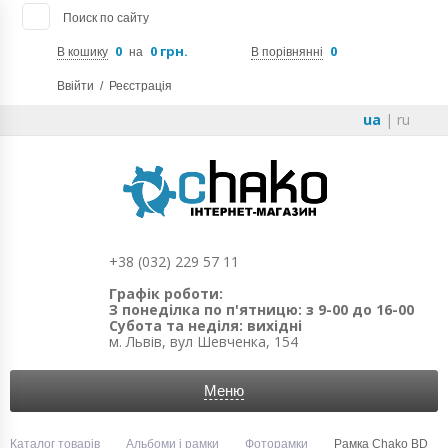
Поиск по сайту
0
0 грн.
0
В кошику
на
В порівнянні
Ввійти
/
Реєстрація
ua
|
ru
+38 (032) 229 57 11
Графік роботи:
З понеділка по п'ятницю: з 9-00 до 16-00
Субота та неділя: вихідні
м. Львів, вул Шевченка, 154
Меню
Каталог товарів
Альбоми і рамки
Фоторамки
Рамка Chako BD