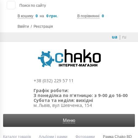
Поиск по сайту
0
0 грн.
0
В кошику
на
В порівнянні
Ввійти
/
Реєстрація
ua
|
ru
+38 (032) 229 57 11
Графік роботи:
З понеділка по п'ятницю: з 9-00 до 16-00
Субота та неділя: вихідні
м. Львів, вул Шевченка, 154
Меню
Каталог товарів
Альбоми і рамки
Фоторамки
Рамка Chako BD