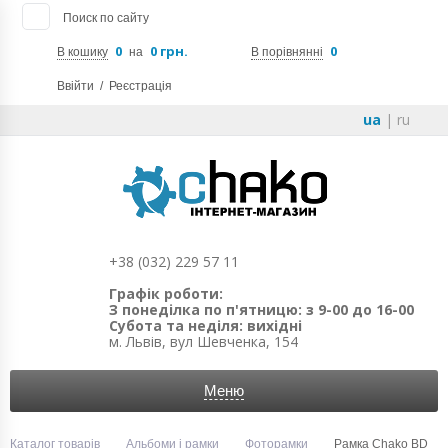
Поиск по сайту
0
0 грн.
0
В кошику
на
В порівнянні
Ввійти
/
Реєстрація
ua
|
ru
+38 (032) 229 57 11
Графік роботи:
З понеділка по п'ятницю: з 9-00 до 16-00
Субота та неділя: вихідні
м. Львів, вул Шевченка, 154
Меню
Каталог товарів
Альбоми і рамки
Фоторамки
Рамка Chako BD