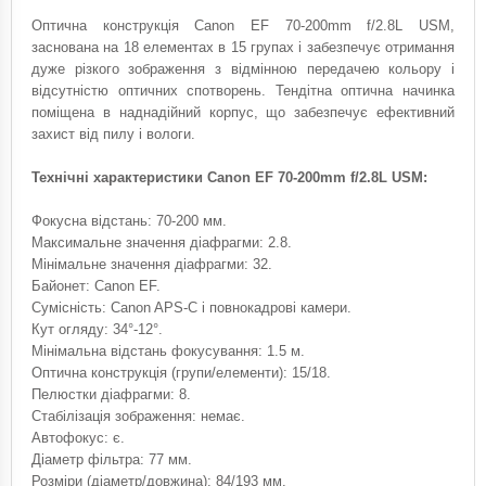
Оптична конструкція Canon EF 70-200mm f/2.8L USM,
заснована на 18 елементах в 15 групах і забезпечує отримання
дуже різкого зображення з відмінною передачею кольору і
відсутністю оптичних спотворень. Тендітна оптична начинка
поміщена в наднадійний корпус, що забезпечує ефективний
захист від пилу і вологи.
Технічні характеристики Canon EF 70-200mm f/2.8L USM:
Фокусна відстань: 70-200 мм.
Максимальне значення діафрагми: 2.8.
Мінімальне значення діафрагми: 32.
Байонет: Canon EF.
Сумісність: Canon APS-C і повнокадрові камери.
Кут огляду: 34°-12°.
Мінімальна відстань фокусування: 1.5 м.
Оптична конструкція (групи/елементи): 15/18.
Пелюстки діафрагми: 8.
Стабілізація зображення: немає.
Автофокус: є.
Діаметр фільтра: 77 мм.
Розміри (діаметр/довжина): 84/193 мм.