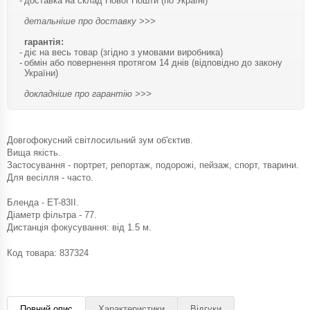
доставка на склад Нової Пошти (по Україні)
детальніше про доставку >>>
гарантія:
діє на весь товар (згідно з умовами виробника)
обмін або повернення протягом 14 днів (відповідно до закону
України)
докладніше про гарантію >>>
Довгофокусний світлосильний зум об'єктив.
Вища якість.
Застосування - портрет, репортаж, подорожі, пейзаж, спорт, тварини.
Для весілля - часто.
Бленда - ET-83II.
Діаметр фільтра - 77.
Дистанція фокусування: від 1.5 м.
Код товара:
837324
Повний опис
Характеристики
Відгуки