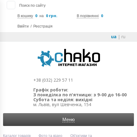
Поиск по сайту
0
0 грн.
0
В кошику
на
В порівнянні
Ввійти
/
Реєстрація
ua
|
ru
+38 (032) 229 57 11
Графік роботи:
З понеділка по п'ятницю: з 9-00 до 16-00
Субота та неділя: вихідні
м. Львів, вул Шевченка, 154
Меню
Каталог товарів
Фото та відео
Об'єктиви та