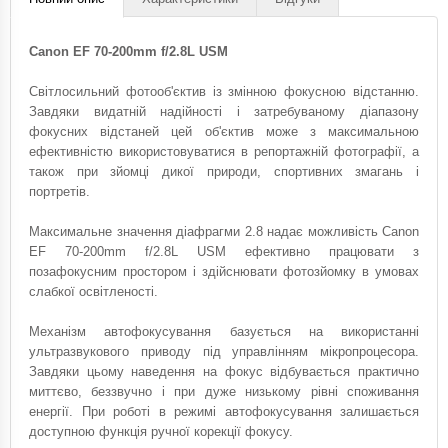
Canon EF 70-200mm f/2.8L USM
Світлосильний фотооб'єктив із змінною фокусною відстанню.
Завдяки видатній надійності і затребуваному діапазону
фокусних відстаней цей об'єктив може з максимальною
ефективністю використовуватися в репортажній фотографії, а
також при зйомці дикої природи, спортивних змагань і
портретів.
Максимальне значення діафрагми 2.8 надає можливість Canon
EF 70-200mm f/2.8L USM ефективно працювати з
позафокусним простором і здійснювати фотозйомку в умовах
слабкої освітленості.
Механізм автофокусування базується на використанні
ультразвукового приводу під управлінням мікропроцесора.
Завдяки цьому наведення на фокус відбувається практично
миттєво, беззвучно і при дуже низькому рівні споживання
енергії. При роботі в режимі автофокусування залишається
доступною функція ручної корекції фокусу.