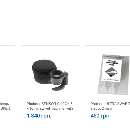
івець
Photosol SENSOR CHECK 5
Photosol ULTRA SWAB 
ENSPEN
x 30mm swivel magnifier with
3 2pcs 24mm
) NLP-
6 hi power LED's 2 CR2032
1 840 грн.
460 грн.
batteries included; zipper
pouch