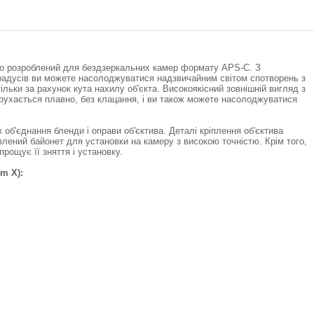
льно розроблений для бездзеркальних камер формату APS-C. З
градусів ви можете насолоджуватися надзвичайним світом спотворень з
льки за рахунок кута нахилу об'єкта. Високоякісний зовнішній вигляд з
рухається плавно, без клацання, і ви також можете насолоджуватися
об'єднання бленди і оправи об'єктива. Деталі кріплення об'єктива
овлений байонет для установки на камеру з високою точністю. Крім того,
рощує її зняття і установку.
lm X):