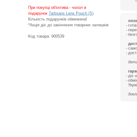
При покупці об'єктива - чохол в
подарунок
7artisans Lens Pouch (S)
Кількість подарунків обмежена!
опла
*Акція діє до закінчення товарних залишків
готі
пере
безг
Код товара:
900539
дост
само
дост
дета
гара
діє 
обмі
Укра
докл