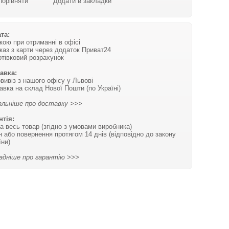
Порівняти
Додати в закладки
та:
вкою при отриманні в офісі
каз з карти через додаток Приват24
отівковий розрахунок
авка:
вивіз з нашого офісу у Львові
авка на склад Нової Пошти (по Україні)
льніше про доставку >>>
нтія:
на весь товар (згідно з умовами виробника)
н або повернення протягом 14 днів (відповідно до закону
їни)
адніше про гарантію >>>