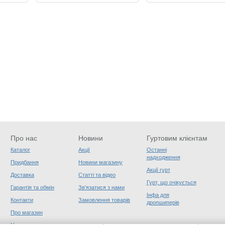
Про нас
Новини
Гуртовим клієнтам
Каталог
Акції
Останні
надходження
Придбання
Новини магазину
Акції гурт
Доставка
Статті та відео
Гурт, що очікується
Гарантія та обмін
Зв'язатися з нами
Інфа для
Контакти
Замовлення товарів
дропшиперів
Про магазин