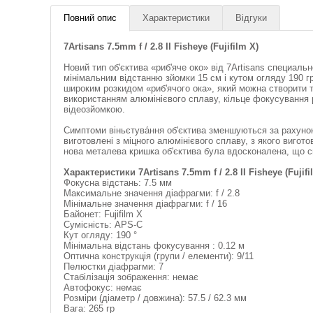
Повний опис
Характеристики
Відгуки
7Artisans 7.5mm f / 2.8 II Fisheye (Fujifilm X)
Новий тип об'єктива «риб'яче око» від 7Artisans cпециа
мінімальним відстанню зйомки 15 см і кутом огляду 190 
широким розкидом «риб'ячого ока», який можна створити ті
використанням алюмінієвого сплаву, кільце фокусування 
відеозйомкою.
Симптоми віньєтува́ння об'єктива зменшуються за рахунок 
виготовлені з міцного алюмінієвого сплаву, з якого вигот
нова металева кришка об'єктива була вдосконалена, що сп
Характеристики 7Artisans 7.5mm f / 2.8 II Fisheye (Fujifi
Фокусна відстань: 7.5 мм
Максимальне значення діафрагми: f / 2.8
Мінімальне значення діафрагми: f / 16
Байонет: Fujifilm X
Сумісність: APS-C
Кут огляду: 190 °
Мінімальна відстань фокусування : 0.12 м
Оптична конструкція (групи / елементи): 9/11
Пелюстки діафрагми: 7
Стабілізація зображення: немає
Автофокус: немає
Розміри (діаметр / довжина): 57.5 / 62.3 мм
Вага: 265 гр