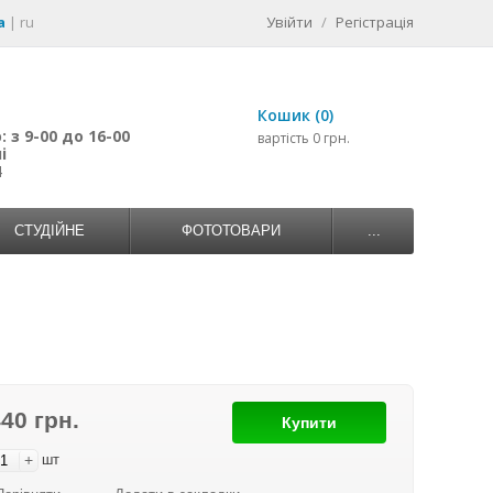
a
|
ru
Увійти
/
Регістрація
Кошик (0)
 з 9-00 до 16-00
вартість 0 грн.
і
4
СТУДІЙНЕ
ФОТОТОВАРИ
...
440 грн.
Купити
+
шт