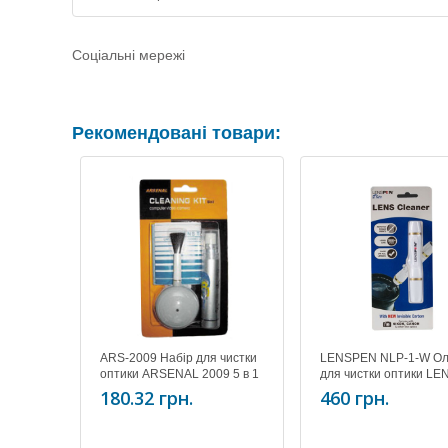
Соціальні мережі
Рекомендовані товари:
ARS-2009 Набір для чистки
LENSPEN NLP-1-W Ол
оптики ARSENAL 2009 5 в 1
для чистки оптики L
Original (Lens Cleaner
180.32 грн.
460 грн.
1-W ( white )