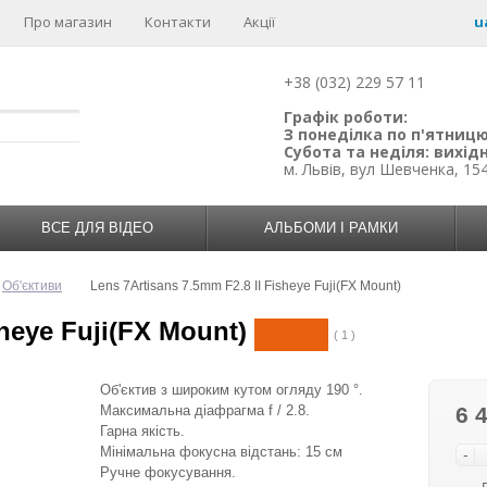
Про магазин
Контакти
Акції
u
+38 (032) 229 57 11
Графік роботи:
З понеділка по п'ятницю:
Субота та неділя: вихідн
м. Львів, вул Шевченка, 15
ВСЕ ДЛЯ ВІДЕО
АЛЬБОМИ І РАМКИ
Об'єктиви
Lens 7Artisans 7.5mm F2.8 II Fisheye Fuji(FX Mount)
sheye Fuji(FX Mount)
( 1 )
Об'єктив з широким кутом огляду 190 °.
Максимальна діафрагма f / 2.8.
6 
Гарна якість.
Мінімальна фокусна відстань: 15 см
-
Ручне фокусування.