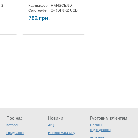
-2
Кардридер TRANSCEND
Cardreader TS-RDF8K2 USB
3.0 Multi cardireader
782 грн.
Про нас
Новини
Гуртовим клієнтам
Каталог
Акції
Останні
надходження
Придбання
Новини магазину
Акції гурт