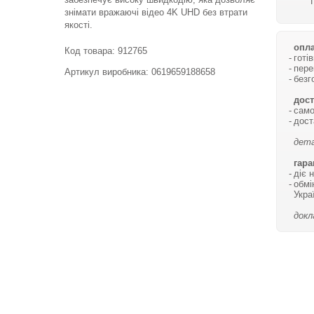
знімати вражаючі відео 4K UHD без втрати
якості.
опла
Код товара:
912765
готі
пере
Артикул виробника: 0619659188658
безг
дост
само
дост
дета
гара
діє 
обмі
Укра
докл