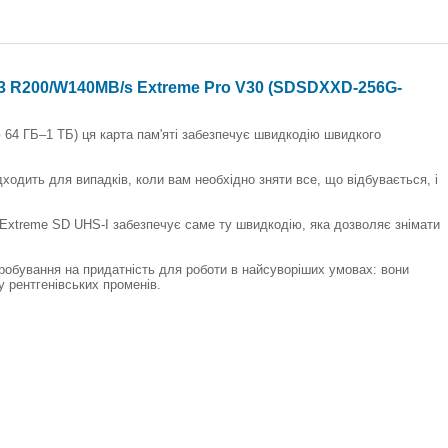
U3 R200/W140MB/s Extreme Pro V30 (SDSDXXD-256G-
 64 ГБ–1 ТБ) ця карта пам'яті забезпечує швидкодію швидкого
ходить для випадків, коли вам необхідно зняти все, що відбувається, і
k Extreme SD UHS-I забезпечує саме ту швидкодію, яка дозволяє знімати
обування на придатність для роботи в найсуворіших умовах: вони
ву рентгенівських променів.