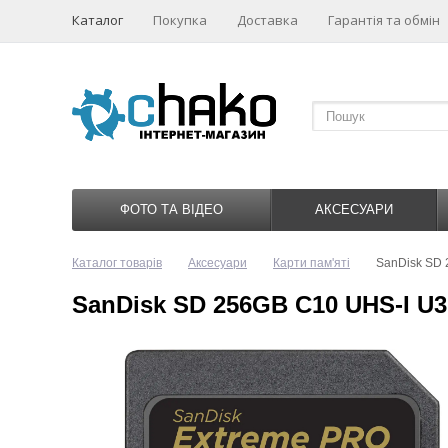
Каталог
Покупка
Доставка
Гарантія та обмін
ФОТО ТА ВІДЕО
АКСЕСУАРИ
Каталог товарів
Аксесуари
Карти пам'яті
SanDisk SD 
SanDisk SD 256GB C10 UHS-I U