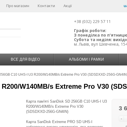
Про магазин
Контакти
Акції
u
+38 (032) 229 57 11
Графік роботи:
З понеділка по п'ятницю:
Субота та неділя: вихідн
м. Львів, вул Шевченка, 15
ВСЕ ДЛЯ ВІДЕО
АЛЬБОМИ І РАМКИ
256GB C10 UHS-I U3 R200/W140MB/s Extreme Pro V30 (SDSDXXD-256G-GN4IN
3 R200/W140MB/s Extreme Pro V30 (SD
Карта пам'яті SanDisk SD 256GB C10 UHS-I U3
R200/W140MB/s Extreme Pro V30
3 
(SDSDXXD-256G-GN4IN)
-
Карта SanDisk Extreme PRO SD UHS-I
забезпечує високу швидкодію, яка дозволяє