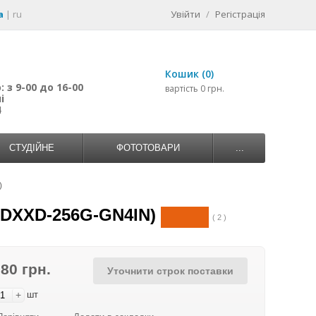
a
|
ru
Увійти
/
Регістрація
Кошик (0)
 з 9-00 до 16-00
вартість 0 грн.
і
4
СТУДІЙНЕ
ФОТОТОВАРИ
...
)
SDXXD-256G-GN4IN)
( 2 )
680 грн.
Уточнити строк поставки
+
шт