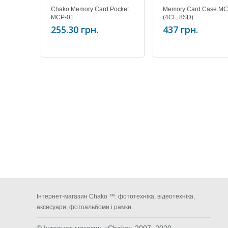
Chako Memory Card Pocket
Memory Card Case MC
MCP-01
(4CF, 8SD)
255.30 грн.
437 грн.
Інтернет-магазин Chako ™: фототехніка, відеотехніка,
аксесуари, фотоальбоми і рамки.