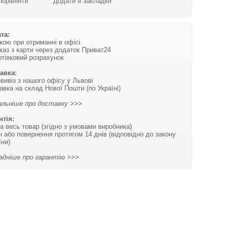
Порівняти
Додати в закладки
та:
вкою при отриманні в офісі
каз з карти через додаток Приват24
отівковий розрахунок
авка:
вивіз з нашого офісу у Львові
авка на склад Нової Пошти (по Україні)
льніше про доставку >>>
нтія:
на весь товар (згідно з умовами виробника)
н або повернення протягом 14 днів (відповідно до закону
їни)
адніше про гарантію >>>