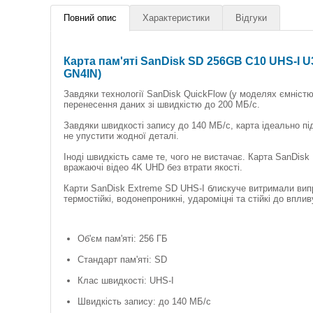
Повний опис
Характеристики
Відгуки
Карта пам'яті SanDisk SD 256GB C10 UHS-I 
GN4IN)
Завдяки технології SanDisk QuickFlow (у моделях ємністю
перенесення даних зі швидкістю до 200 МБ/с.
Завдяки швидкості запису до 140 МБ/с, карта ідеально під
не упустити жодної деталі.
Іноді швидкість саме те, чого не вистачає. Карта SanDis
вражаючі відео 4K UHD без втрати якості.
Карти SanDisk Extreme SD UHS-I блискуче витримали випр
термостійкі, водонепроникні, удароміцні та стійкі до впли
Об'єм пам'яті: 256 ГБ
Стандарт пам'яті: SD
Клас швидкості: UHS-I
Швидкість запису: до 140 МБ/с