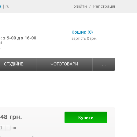
a
|
ru
Увійти
/
Регістрація
Кошик (0)
 з 9-00 до 16-00
вартість 0 грн.
і
4
СТУДІЙНЕ
ФОТОТОВАРИ
...
748 грн.
Купити
+
шт