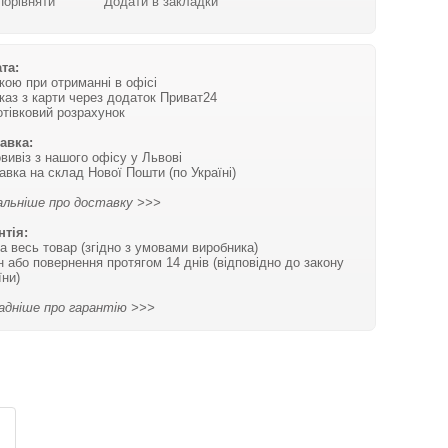
Порівняти
Додати в закладки
та:
вкою при отриманні в офісі
каз з карти через додаток Приват24
отівковий розрахунок
авка:
вивіз з нашого офісу у Львові
авка на склад Нової Пошти (по Україні)
льніше про доставку >>>
нтія:
на весь товар (згідно з умовами виробника)
н або повернення протягом 14 днів (відповідно до закону
їни)
адніше про гарантію >>>