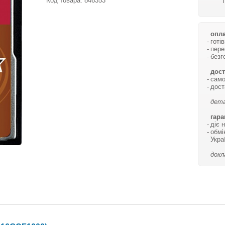
Код товара:
846353
опла
готі
пере
безг
дост
само
дост
дета
гара
діє 
обмі
Укра
докл