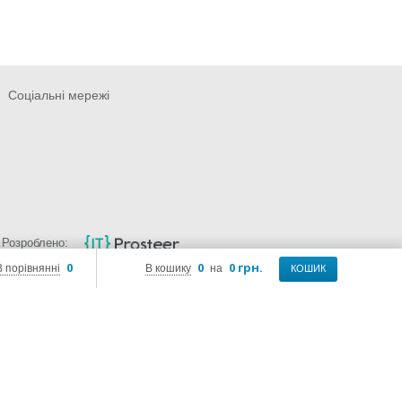
Соціальні мережі
Розроблено:
0
0
0 грн.
В порівнянні
В кошику
на
КОШИК