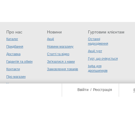
Про нас
Новини
Гуртовим клієнтам
Каталог
Акції
Останні
надходження
Придбання
Новини магазину
Акції гурт
Доставка
Статті та відео
Гурт, що очікується
Гарантія та обмін
Зв'язатися з нами
Інфа для
Контакти
Замовлення товарів
дропшиперів
Про магазин
Угода користувача
Ввійти
/
Реєстрація