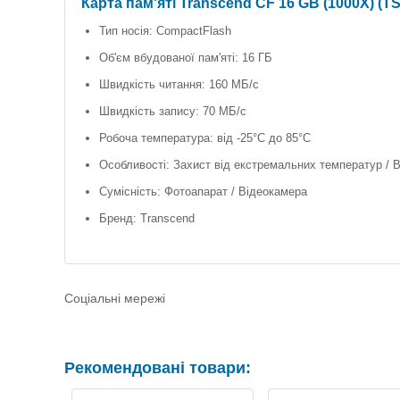
Карта пам'яті Transcend CF 16 GB (1000X) (
Тип носія: CompactFlash
Об'єм вбудованої пам'яті: 16 ГБ
Швидкість читання: 160 МБ/с
Швидкість запису: 70 МБ/с
Робоча температура: від -25°С до 85°C
Особливості: Захист від екстремальних температур / В
Сумісність: Фотоапарат / Відеокамера
Бренд: Transcend
Соціальні мережі
Рекомендовані товари: