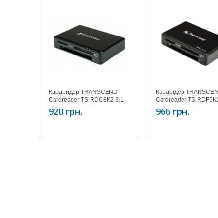
Кардридер TRANSCEND
Кардрідер TRANSCE
Cardreader TS-RDC8K2 3.1
Cardreader TS-RDF9K
Gen 1 Type-C Multi Card
3.1 UHS-II Multi Card B
920 грн.
966 грн.
Black