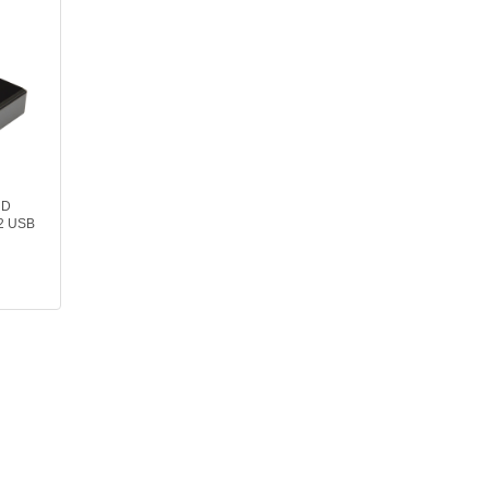
ND
2 USB
lack