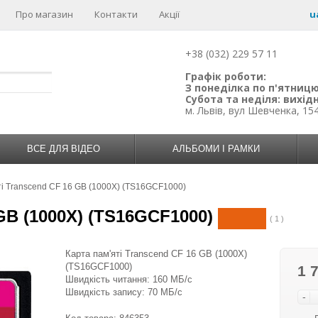
Про магазин
Контакти
Акції
u
+38 (032) 229 57 11
Графік роботи:
З понеділка по п'ятницю:
Субота та неділя: вихідн
м. Львів, вул Шевченка, 15
ВСЕ ДЛЯ ВІДЕО
АЛЬБОМИ І РАМКИ
ті Transcend CF 16 GB (1000X) (TS16GCF1000)
GB (1000X) (TS16GCF1000)
( 1 )
Карта пам'яті Transcend CF 16 GB (1000X)
(TS16GCF1000)
1 
Швидкість читання: 160 МБ/с
Швидкість запису: 70 МБ/с
-