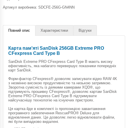
Артикул виробника: SDCFE-256G-GN4NN
Повний опис
Характеристики
Відгуки
Карта пам'яті SanDisk 256GB Extreme PRO
CFexpress Card Type B
SanDisk Extreme PRO CFexpress Card Type B мають високу
ефективність, яка набагато перевершує показники попередніх
карт SanDisk.
Форм-фактор CFexpress® дозволяє записувати відео RAW 4K
з незмінно високою продуктивністю та низькою затримкою.
Зворотна сумісність із деякими камерами XQD®, що
підтримують прошивку CFexpress®, дозволяє картам SanDisk
Extreme PRO CFexpress Card Type B підтримувати
найсучаснішу технологію на існуючих пристроях.
Ця картка йде в комплекті із пропозицією завантаження
програмного забезпечення RescuePRO® Deluxe для
відновлення даних. Це дозволяє легко відновлювати файли,
які були випадково видалені.