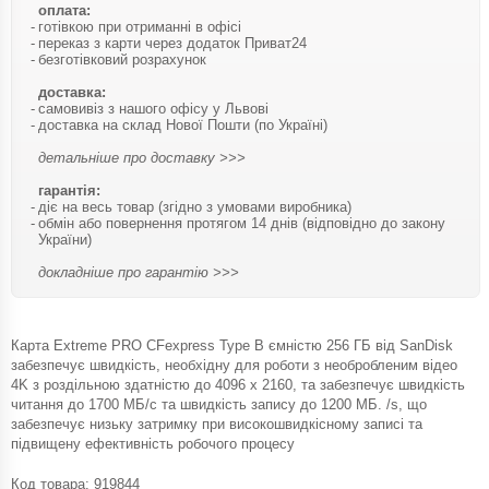
оплата:
готівкою при отриманні в офісі
переказ з карти через додаток Приват24
безготівковий розрахунок
доставка:
самовивіз з нашого офісу у Львові
доставка на склад Нової Пошти (по Україні)
детальніше про доставку >>>
гарантія:
діє на весь товар (згідно з умовами виробника)
обмін або повернення протягом 14 днів (відповідно до закону
України)
докладніше про гарантію >>>
Карта Extreme PRO CFexpress Type B ємністю 256 ГБ від SanDisk
забезпечує швидкість, необхідну для роботи з необробленим відео
4K з роздільною здатністю до 4096 x 2160, та забезпечує швидкість
читання до 1700 МБ/с та швидкість запису до 1200 МБ. /s, що
забезпечує низьку затримку при високошвидкісному записі та
підвищену ефективність робочого процесу
Код товара:
919844