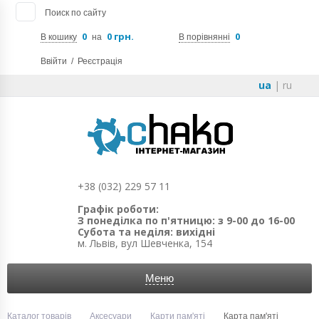
Поиск по сайту
0
0 грн.
0
В кошику
на
В порівнянні
Ввійти
/
Реєстрація
ua
|
ru
+38 (032) 229 57 11
Графік роботи:
З понеділка по п'ятницю: з 9-00 до 16-00
Субота та неділя: вихідні
м. Львів, вул Шевченка, 154
Меню
Каталог товарів
Аксесуари
Карти пам'яті
Карта пам'яті