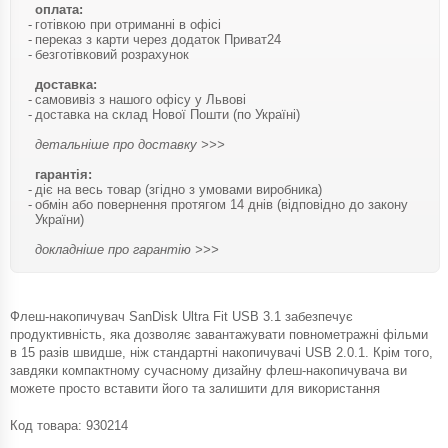
оплата:
готівкою при отриманні в офісі
переказ з карти через додаток Приват24
безготівковий розрахунок
доставка:
самовивіз з нашого офісу у Львові
доставка на склад Нової Пошти (по Україні)
детальніше про доставку >>>
гарантія:
діє на весь товар (згідно з умовами виробника)
обмін або повернення протягом 14 днів (відповідно до закону
України)
докладніше про гарантію >>>
Флеш-накопичувач SanDisk Ultra Fit USB 3.1 забезпечує
продуктивність, яка дозволяє завантажувати повнометражні фільми
в 15 разів швидше, ніж стандартні накопичувачі USB 2.0.1. Крім того,
завдяки компактному сучасному дизайну флеш-накопичувача ви
можете просто вставити його та залишити для використання
Код товара:
930214