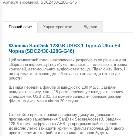
Артикул виробника: SDCZ430-128G-G46
Повний опис
Характеристики
Відгуки
Флешка SanDisk 128GB USB3.1 Type-A Ultra Fit
Чорна (SDCZ430-128G-G46)
Цей компактний флеш-накопичувач розроблено як рішення для
зберігання інформації ноутбуків, планшетів, телевізорів, ігрових
консолей, автомобільних аудіосистем тощо. Підключіть його, і
ви отримаєте рішення для зберігання, яке завжди готове до
роботи!
Швидка передача файлів зі швидкістю 130 МБ/с. Завдяки
швидкості запису, яка в 15 разів перевищує швидкість запису
стандартних USB 2.01, ви можете записати повнометражний
фільм на диск менш ніж за 30 секунд.
Створюйте приватні папки на своєму диску за допомогою
програмного забезпечення SanDisk SecureAccess3. Завдяки
128-бітному шифруванню AES це програмне забезпечення
дозволяє легко захищати критичні файли паролем. Для цього
просто перетягніть файли в сховище, де вони будуть