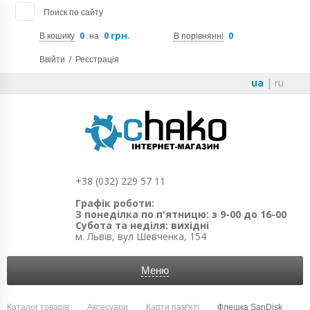
Поиск по сайту
0
0 грн.
0
В кошику
на
В порівнянні
Ввійти
/
Реєстрація
ua
|
ru
+38 (032) 229 57 11
Графік роботи:
З понеділка по п'ятницю: з 9-00 до 16-00
Субота та неділя: вихідні
м. Львів, вул Шевченка, 154
Меню
Каталог товарів
Аксесуари
Карти пам'яті
Флешка SanDisk