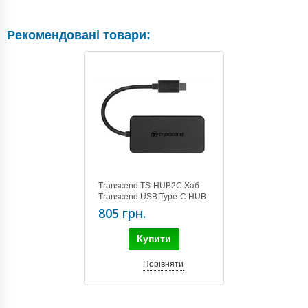
Рекомендовані товари:
Transcend TS-HUB2C Хаб
Transcend USB Type-C HUB
4 ports
805 грн.
Купити
Порівняти