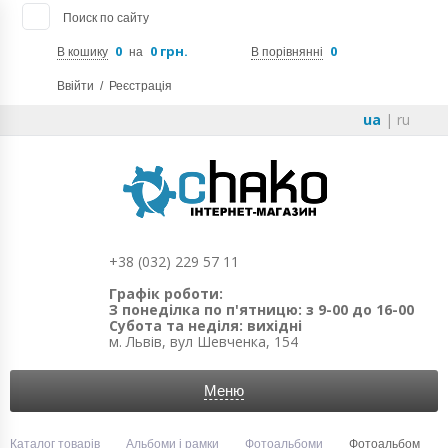
Поиск по сайту
0
0 грн.
0
В кошику
на
В порівнянні
Ввійти
/
Реєстрація
ua
|
ru
+38 (032) 229 57 11
Графік роботи:
З понеділка по п'ятницю: з 9-00 до 16-00
Субота та неділя: вихідні
м. Львів, вул Шевченка, 154
Меню
Каталог товарів
Альбоми і рамки
Фотоальбоми
Фотоальбом