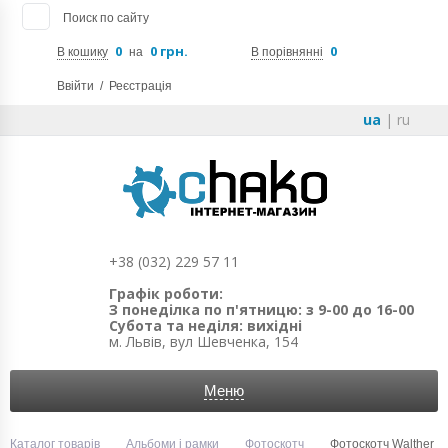
Поиск по сайту
0
0 грн.
0
В кошику
на
В порівнянні
Ввійти
/
Реєстрація
ua
|
ru
+38 (032) 229 57 11
Графік роботи:
З понеділка по п'ятницю: з 9-00 до 16-00
Субота та неділя: вихідні
м. Львів, вул Шевченка, 154
Меню
Каталог товарів
Альбоми і рамки
Фотоскотч
Фотоскотч Walther