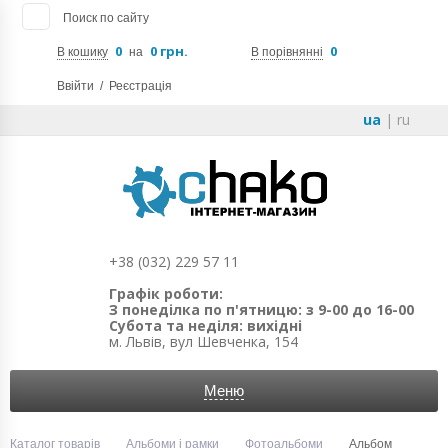
Поиск по сайту
0
0 грн.
0
В кошику
на
В порівнянні
Ввійти
/
Реєстрація
ua
|
ru
+38 (032) 229 57 11
Графік роботи:
З понеділка по п'ятницю: з 9-00 до 16-00
Субота та неділя: вихідні
м. Львів, вул Шевченка, 154
Меню
Каталог товарів
Альбоми і рамки
Фотоальбоми
Альбом