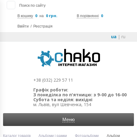
Поиск по сайту
0
0 грн.
0
В кошику
на
В порівнянні
Ввійти
/
Реєстрація
ua
|
ru
+38 (032) 229 57 11
Графік роботи:
З понеділка по п'ятницю: з 9-00 до 16-00
Субота та неділя: вихідні
м. Львів, вул Шевченка, 154
Меню
Каталог товарів
Альбоми і рамки
Фотоальбоми
Альбом