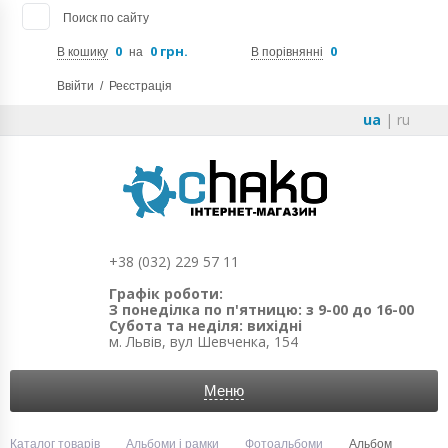
Поиск по сайту
0
0 грн.
0
В кошику
на
В порівнянні
Ввійти
/
Реєстрація
ua
|
ru
+38 (032) 229 57 11
Графік роботи:
З понеділка по п'ятницю: з 9-00 до 16-00
Субота та неділя: вихідні
м. Львів, вул Шевченка, 154
Меню
Каталог товарів
Альбоми і рамки
Фотоальбоми
Альбом