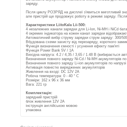
заряду.
Після циклу РОЗРЯД на дисплеї з'явиться миготливий зн
але пристрій ще продовжує роботу в режимі заряду. Після
Характеристики LiitoKala Lii-500:
4 незалежних канали зарядки для Li-Ion, Ni-MH і NiCd бат
4 окремих індикатора на кожен канал зарядки відображаю
Автоматичний вибір струму зарядки струм заряду: 300/500
Вбудована схеми захисту від перезаряду, короткого зами
Функція визначення ємності і усунення ефекту пам'яті
Функція Power Bank 5V / 1A
Вихідна напруга: 4.2 / 4,35 / 3,65 / 1.48 В (вибирається 
Визначення повного заряду Ni-Cd / Ni-MH акумуляторів по 
Визначення повного заряду Li-ion акумуляторів по напрузі 
Активація повністю виряджених акумуляторів
Живлення на вході: DC 12V 2A
Робоча температура: 0 - 40 ° C
Розміри: 162 х 96 х 36 мм
Вага: 221 гр
Комплектація:
зарядний пристрій
блок живлення 12V 2A
інструкція англійською мовою
упаковка