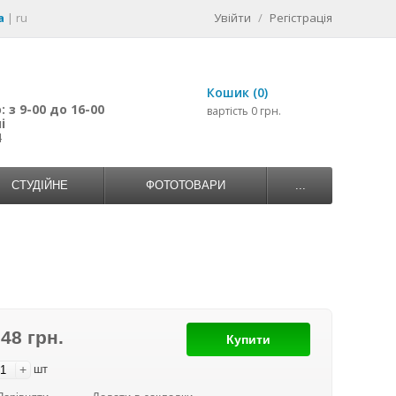
a
|
ru
Увійти
/
Регістрація
Кошик (0)
 з 9-00 до 16-00
вартість 0 грн.
і
4
СТУДІЙНЕ
ФОТОТОВАРИ
...
748 грн.
Купити
+
шт