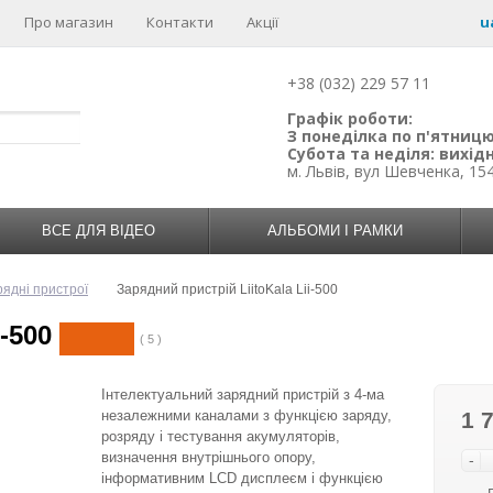
Про магазин
Контакти
Акції
u
+38 (032) 229 57 11
Графік роботи:
З понеділка по п'ятницю:
Субота та неділя: вихідн
м. Львів, вул Шевченка, 15
ВСЕ ДЛЯ ВІДЕО
АЛЬБОМИ І РАМКИ
рядні пристрої
Зарядний пристрій LiitoKala Lii-500
-500
( 5 )
Інтелектуальний зарядний пристрій з 4-ма
незалежними каналами з функцією заряду,
1 
розряду і тестування акумуляторів,
визначення внутрішнього опору,
-
інформативним LCD дисплеєм і функцією