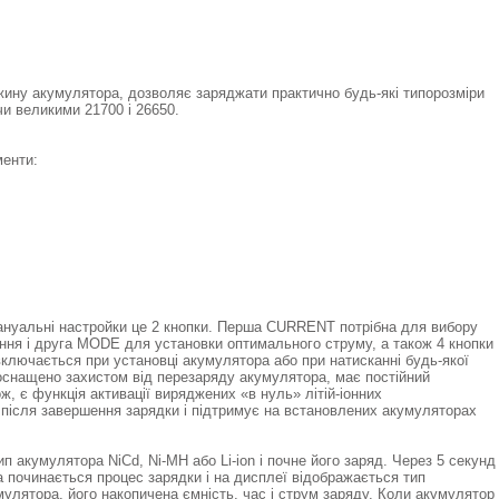
ину акумулятора, дозволяє заряджати практично будь-які типорозміри
чи великими 21700 і 26650.
менти:
ануальні настройки це 2 кнопки. Перша CURRENT потрібна для вибору
ння і друга MODE для установки оптимального струму, а також 4 кнопки
ключається при установці акумулятора або при натисканні будь-якої
0 оснащено захистом від перезаряду акумулятора, має постійний
ж, є функція активації виряджених «в нуль» літій-іонних
но після завершення зарядки і підтримує на встановлених акумуляторах
п акумулятора NiCd, Ni-MH або Li-ion і почне його заряд. Через 5 секунд
 починається процес зарядки і на дисплеї відображається тип
мулятора, його накопичена ємність, час і струм заряду. Коли акумулятор