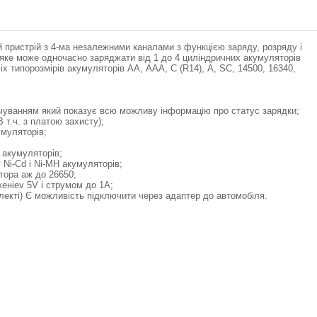
ний пристрій з 4-ма незалежними каналами з функцією заряду, розряду і
яке може одночасно заряджати від 1 до 4 циліндричних акумуляторів
всіх типорозмірів акумуляторів АА, ААА, С (R14), A, SC, 14500, 16340,
чуванням який показує всю можливу інформацію про статус зарядки;
 т.ч. з платою захисту);
умуляторів;
 акумуляторів;
Ni-Cd і Ni-MH акумуляторів;
тора аж до 26650;
еніеv 5V і струмом до 1A;
лекті) Є можливість підключити через адаптер до автомобіля.