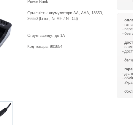
Power Bank
Сумісність: акумулятори АА, ААА, 18650,
26650 (Li-ion, Ni-MH / Ni- Cd)
опла
готі
пере
безг
Струм заряду: до 1A
дост
Код товара:
901854
само
дост
дета
гара
діє 
обмі
Укра
докл