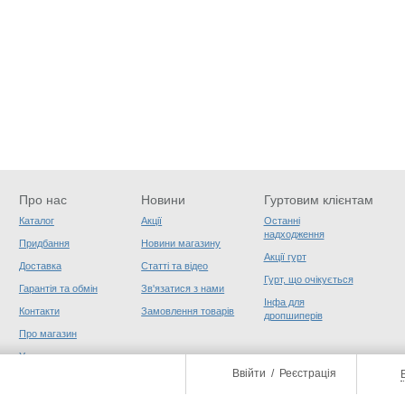
Про нас
Новини
Гуртовим клієнтам
Каталог
Акції
Останні
надходження
Придбання
Новини магазину
Акції гурт
Доставка
Статті та відео
Гурт, що очікується
Гарантія та обмін
Зв'язатися з нами
Інфа для
Контакти
Замовлення товарів
дропшиперів
Про магазин
Угода користувача
Ввійти
/
Реєстрація