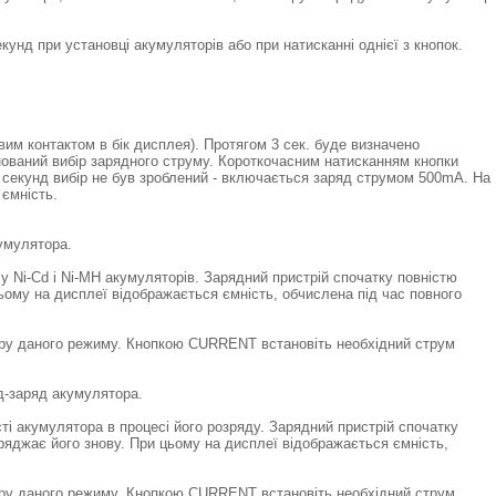
унд при установці акумуляторів або при натисканні однієї з кнопок.
им контактом в бік дисплея). Протягом 3 сек. буде визначено
онований вибір зарядного струму. Короткочасним натисканням кнопки
секунд вибір не був зроблений - включається заряд струмом 500mA. На
 ємність.
мулятора.
 Ni-Cd і Ni-MH акумуляторів. Зарядний пристрій спочатку повністю
ьому на дисплеї відображається ємність, обчислена під час повного
ору даного режиму. Кнопкою CURRENT встановіть необхідний струм
заряд акумулятора.
і акумулятора в процесі його розряду. Зарядний пристрій спочатку
ряджає його знову. При цьому на дисплеї відображається ємність,
ору даного режиму. Кнопкою CURRENT встановіть необхідний струм