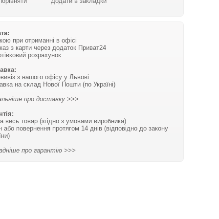
Порівняти
Додати в закладки
та:
вкою при отриманні в офісі
каз з карти через додаток Приват24
отівковий розрахунок
авка:
вивіз з нашого офісу у Львові
авка на склад Нової Пошти (по Україні)
льніше про доставку >>>
нтія:
на весь товар (згідно з умовами виробника)
н або повернення протягом 14 днів (відповідно до закону
їни)
адніше про гарантію >>>