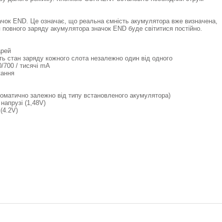
ачок END. Це означає, що реальна ємність акумулятора вже визначена,
 повного заряду акумулятора значок END буде світитися постійно.
арей
ть стан заряду кожного слота незалежно один від одного
/700 / тисячі mA
кання
автоматично залежно від типу встановленого акумулятора)
напрузі (1,48V)
(4.2V)