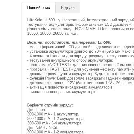
Повний опис
Відгуки
LiitoKala Lii-500 - універсальний, інтелектуальний заряд
тестування акумуляторів, інформативним LCD дисплеєм, 
різного хімічного складу - NiCd, NiMH, Li-Ion і практично 
18350, 18650, 26650 та інші.
Відмінні особливості та переваги Lii-500:
- має інформативний LCD дисплей з відключається підсві
- установка акумуляторів довгою до 70мм (69.5 мм макс. В
- 4 незалежні канали для заряду, розряду і тестування ак
- тестування внутрішнього опору акумуляторів;
- програма «NOR TEST» для визначення реальної ємності
- програма «FAST TEST» для усунення «ефекту пам'яті» у 
- дозволяє розміщувати акумулятор будь-якого форм-фак
- функція Power Bank дозволяє заряджати гаджети напряж
- джерело живлення - 12V (блок живлення 12V / 2A в комп
- активація повністю виряджених акумуляторів;
- виявлення несправних акумуляторів.
Варіанти струмів заряду:
Для Li-ion:
300-1000 mA - 1 акумулятор.
300-1000 mA - 1-2 акумулятора.
300-500 mA - 3-4 акумулятора.
Для NiMH / NiCd:
300-1000 mA - 1-2 акумулятора.