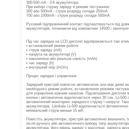
300-500 mA - 3-4 акумулятора.
При виборі струму заряду в режимі тестування:
300 або 500mA - струм розряду складе 250mA
700 або 1000mA - струм розряду складе 500mA.
Рухомий підпружинений контакт підлаштовується під довж
акумуляторів, починаючи від компактних 14500 і закінчую
Під час зарядки на LCD дисплеї відображаються такі еле
• встановлений режим роботи
• струм заряду (mA)
• напруга на акумуляторі (V)
• накопичена або реальна ємність (mAh)
• час заряду (h)
• внутрішній опір (mOm)
Процес зарядки і управління:
Зарядний пристрій повністю автоматичне але має деякі м
необхідного режим роботи, встановлення режимів тестува
для управління кожним каналом. Підсвічування дисплея в
кнопки і автоматично відключається через 30 сек. Lii-50
автоматичний моніторинг зарядного струму і напруги. Тако
акумуляторів. Liitokala Lii-500 відключається автоматич
мінімальний струм менше 15 мА.
Помістіть акумулятори, пристрій автоматично визначить ти
після ручного або автоматичного вибору типу акумулятора
акумулятора, його рівень заряду у відсотках, напруга аку