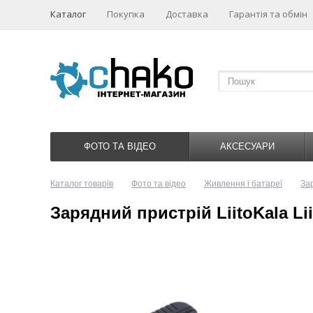
Каталог
Покупка
Доставка
Гарантія та обмін
ФОТО ТА ВІДЕО
АКСЕСУАРИ
Каталог товарів
Фото та відео
Живлення і батареї
За
Зарядний пристрій LiitoKala Lii