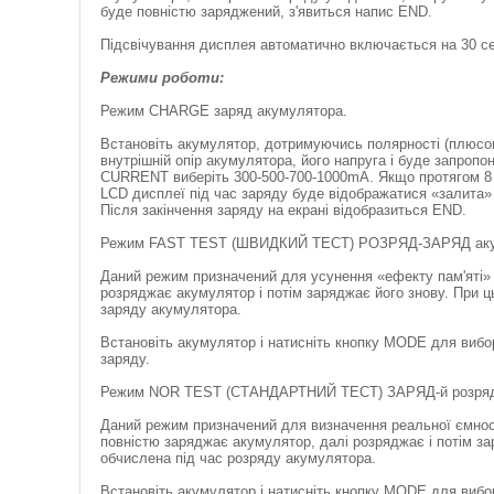
буде повністю заряджений, з'явиться напис END.
Підсвічування дисплея автоматично включається на 30 сек
Режими роботи:
Режим CHARGE заряд акумулятора.
Встановіть акумулятор, дотримуючись полярності (плюсов
внутрішній опір акумулятора, його напруга і буде запроп
CURRENT виберіть 300-500-700-1000mA. Якщо протягом 8 
LCD дисплеї під час заряду буде відображатися «залита»
Після закінчення заряду на екрані відобразиться END.
Режим FAST TEST (ШВИДКИЙ ТЕСТ) РОЗРЯД-ЗАРЯД аку
Даний режим призначений для усунення «ефекту пам'яті» у
розряджає акумулятор і потім заряджає його знову. При ц
заряду акумулятора.
Встановіть акумулятор і натисніть кнопку MODE для виб
заряду.
Режим NOR TEST (СТАНДАРТНИЙ ТЕСТ) ЗАРЯД-й розряд-
Даний режим призначений для визначення реальної ємност
повністю заряджає акумулятор, далі розряджає і потім за
обчислена під час розряду акумулятора.
Встановіть акумулятор і натисніть кнопку MODE для виб