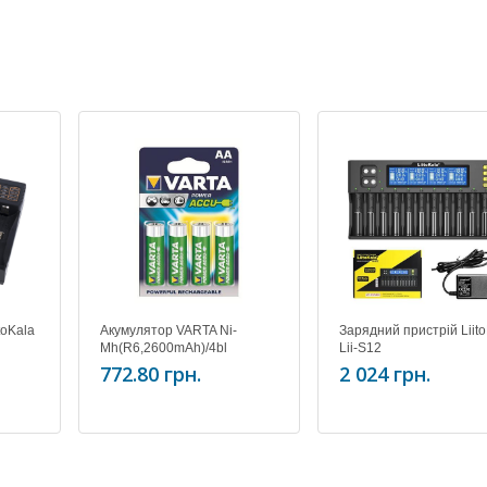
toKala
Акумулятор VARTA Ni-
Зарядний пристрій Liit
Mh(R6,2600mAh)/4bl
Lii-S12
(READY 2 USE)
772.80 грн.
2 024 грн.