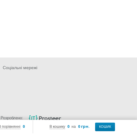
Соціальні мережі
Розроблено:
0
0
0 грн.
В порівнянні
В кошику
на
КОШИК