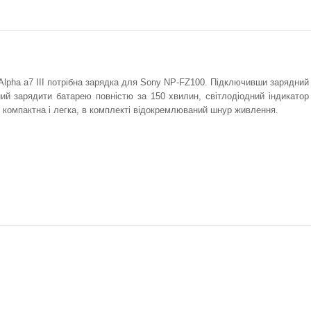
 Alpha a7 III потрібна зарядка для Sony NP-FZ100. Підключивши зарядний
ний зарядити батарею повністю за 150 хвилин, світлодіодний індикатор
ю компактна і легка, в комплекті відокремлюваний шнур живлення.