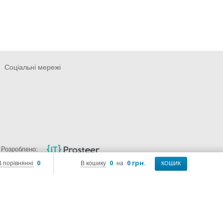
Соціальні мережі
Розроблено:
0
0
0 грн.
В порівнянні
В кошику
на
КОШИК