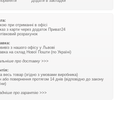
Порівняти
Додати в закладки
та:
вкою при отриманні в офісі
каз з карти через додаток Приват24
отівковий розрахунок
авка:
вивіз з нашого офісу у Львові
авка на склад Нової Пошти (по Україні)
льніше про доставку >>>
нтія:
на весь товар (згідно з умовами виробника)
н або повернення протягом 14 днів (відповідно до закону
їни)
адніше про гарантію >>>