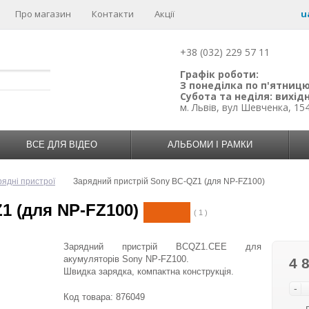
Про магазин
Контакти
Акції
u
+38 (032) 229 57 11
Графік роботи:
З понеділка по п'ятницю:
Субота та неділя: вихідн
м. Львів, вул Шевченка, 15
ВСЕ ДЛЯ ВІДЕО
АЛЬБОМИ І РАМКИ
рядні пристрої
Зарядний пристрій Sony BC-QZ1 (для NP-FZ100)
1 (для NP-FZ100)
( 1 )
Зарядний пристрій BCQZ1.CEE для
акумуляторів Sony NP-FZ100.
4 
Швидка зарядка, компактна конструкція.
-
Код товара:
876049