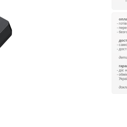
опла
готі
пере
безг
дост
само
дост
дета
гара
діє 
обмі
Укра
докл