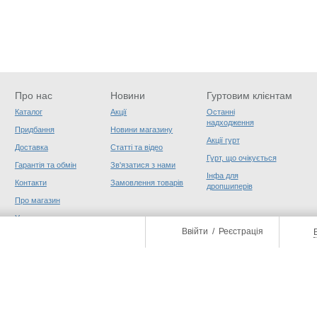
Про нас
Новини
Гуртовим клієнтам
Каталог
Акції
Останні
надходження
Придбання
Новини магазину
Акції гурт
Доставка
Статті та відео
Гурт, що очікується
Гарантія та обмін
Зв'язатися з нами
Інфа для
Контакти
Замовлення товарів
дропшиперів
Про магазин
Угода користувача
Ввійти
/
Реєстрація