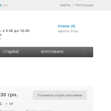
a
|
ru
Увійти
/
Регістрація
Кошик (0)
 з 9-00 до 16-00
вартість 0 грн.
і
4
СТУДІЙНЕ
ФОТОТОВАРИ
...
830 грн.
Уточнити строк поставки
+
шт