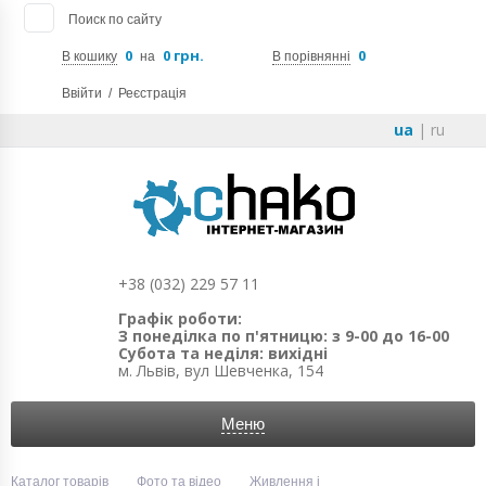
Поиск по сайту
0
0 грн.
0
В кошику
на
В порівнянні
Ввійти
/
Реєстрація
ua
|
ru
+38 (032) 229 57 11
Графік роботи:
З понеділка по п'ятницю: з 9-00 до 16-00
Субота та неділя: вихідні
м. Львів, вул Шевченка, 154
Меню
Каталог товарів
Фото та відео
Живлення і