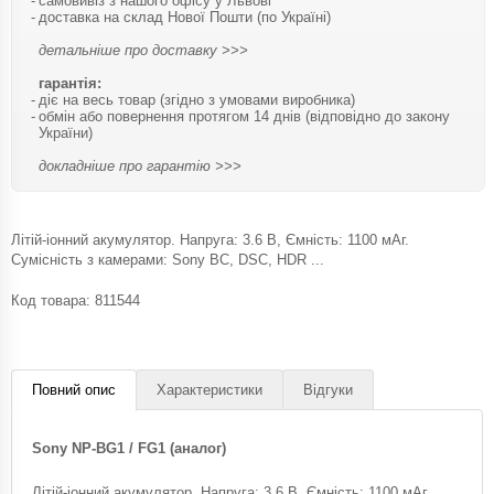
самовивіз з нашого офісу у Львові
доставка на склад Нової Пошти (по Україні)
детальніше про доставку >>>
гарантія:
діє на весь товар (згідно з умовами виробника)
обмін або повернення протягом 14 днів (відповідно до закону
України)
докладніше про гарантію >>>
Літій-іонний акумулятор. Напруга: 3.6 В, Ємність: 1100 мАг.
Сумісність з камерами: Sony BC, DSC, HDR ...
Код товара:
811544
Повний опис
Характеристики
Відгуки
Sony NP-BG1 / FG1 (аналог)
Літій-іонний акумулятор. Напруга: 3.6 В, Ємність: 1100 мАг.