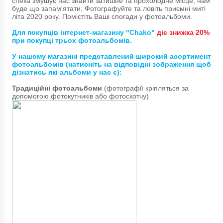
спека змушує нас знайти затишне та прохолодне місце, нам
буде що запам'ятати. Фотографуйте та ловіть приємні миті
літа 2020 року. Помістіть Ваші спогади у фотоальбоми.
Для покупців інтернет-магазину "Chako"
діє знижка 20%
при покупці трьох фотоальбомів.
У нашому магазині представлений широкий асортимент
фотоальбомів (натисніть на відповідні зображення щоб
дізнатись які альбоми у нас є):
Традиційні фотоальбоми
(фотографії кріпляться за
допомогою фотокутників або фотоскотчу)