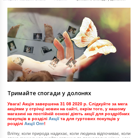
Тримайте спогади у долонях
Увага! Акція завершена 31 08 2020 р. Слідкуйте за мега
акціями у стрічці новин на сайті, окрім того, у нашому
магазині на постійній основі діють акції для роздрібних
покупців в розділі
Акції
та для гуртових покупців у
розділі
Акції Опт
!
Влітку, коли природа надихає, коли людина відпочиває, коли