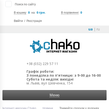
Поиск по сайту
0
0 грн.
0
В кошику
на
В порівнянні
Ввійти
/
Реєстрація
ua
|
ru
+38 (032) 229 57 11
Графік роботи:
З понеділка по п'ятницю: з 9-00 до 16-00
Субота та неділя: вихідні
м. Львів, вул Шевченка, 154
Меню
Інтернет-магазин Chako
Новини
Тримайте спогади у долонях