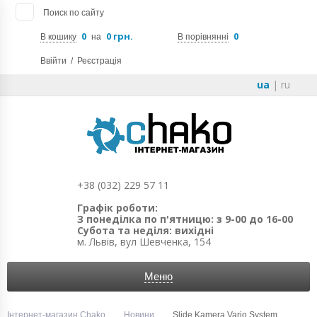
Поиск по сайту
0
0 грн.
0
В кошику
на
В порівнянні
Ввійти
/
Реєстрація
ua
|
ru
+38 (032) 229 57 11
Графік роботи:
З понеділка по п'ятницю: з 9-00 до 16-00
Субота та неділя: вихідні
м. Львів, вул Шевченка, 154
Меню
Інтернет-магазин Chako
Новини
Slide Kamera Vario System