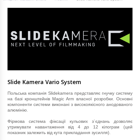
Slide Kamera Vario System
Польська компанія Slidekamera представляє гнучку систему
на базі кронштейнів Magic Arm власної розробки. Основні
компоненти системи виконані з високоякісного анодованого
алюмінію.
Фірмова система фіксації кульових з`єднань дозволяє
утримувати навантаження від 4 до 12 кілограм (цей
показник залежить від кута прикладання зусилля).