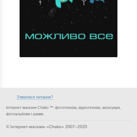
З'явилися питання?
Інтернет-магазин Chako ™: фототехніка, відеотехніка, аксесуари,
фотоальбоми і рамки.
© Інтернет-магазин «Chako»
2007–2020