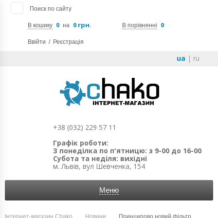
Поиск по сайту
0
0 грн.
0
В кошику
на
В порівнянні
Ввійти
/
Реєстрація
ua
|
ru
+38 (032) 229 57 11
Графік роботи:
З понеділка по п'ятницю: з 9-00 до 16-00
Субота та неділя: вихідні
м. Львів, вул Шевченка, 154
Меню
Інтернет-магазин Chako
Новини
Принципово новий фільтр