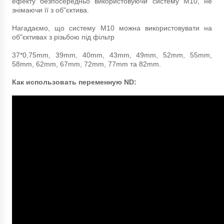
ефекту безпосередньо використовуючи систему М10, не
знімаючи її з об"єктива.
Нагадаємо, що систему М10 можна використовувати на
об"єктивах з різьбою під фільтр
37*0,75mm, 39mm, 40mm, 43mm, 49mm, 52mm, 55mm,
58mm, 62mm, 67mm, 72mm, 77mm та 82mm.
Как использовать переменную ND: