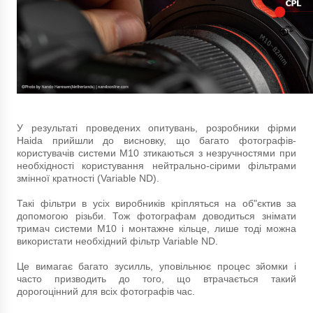
У результаті проведених опитувань, розробники фірми
Haida прийшли до висновку, що багато фотографів-
користувачів системи M10 зтикаються з незручностями при
необхідності користування нейтрально-сірими фільтрами
змінної кратності (Variable ND).
Такі фільтри в усіх виробників кріпляться на об"єктив за
допомогою різьби. Тож фотографам доводиться знімати
тримач системи М10 і монтажне кільце, лише тоді можна
використати необхідний фільтр Variable ND.
Це вимагає багато зусилль, уповільнює процес зйомки і
часто призводить до того, що втрачається такий
дорогоцінний для всіх фотографів час.