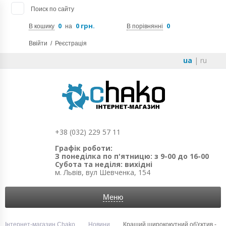
Поиск по сайту
0
0 грн.
0
В кошику
на
В порівнянні
Ввійти
/
Реєстрація
ua
|
ru
+38 (032) 229 57 11
Графік роботи:
З понеділка по п'ятницю: з 9-00 до 16-00
Субота та неділя: вихідні
м. Львів, вул Шевченка, 154
Меню
Інтернет-магазин Chako
Новини
Кращий ширококутний об'єктив -