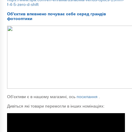
f-4-5-zero-d-shift
Об'єктив впевнено почуває себе серед грандів
фотооптики
Об'єктиви є в нашому магазині, ось
посилання
.
Дивіться які товари перемогли в інших номінаціях: