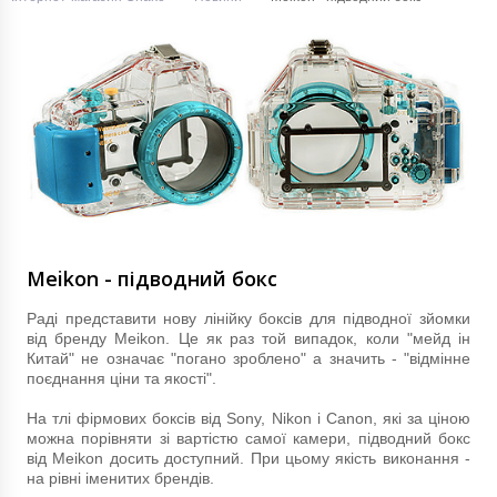
Meikon - підводний бокс
Раді представити нову лінійку боксів для підводної зйомки
від бренду Meikon. Це як раз той випадок, коли "мейд ін
Китай" не означає "погано зроблено" а значить - "відмінне
поєднання ціни та якості".
На тлі фірмових боксів від Sony, Nikon і Canon, які за ціною
можна порівняти зі вартістю самої камери, підводний бокс
від Meikon досить доступний. При цьому якість виконання -
на рівні іменитих брендів.