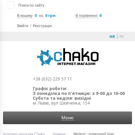
Поиск по сайту
0
0 грн.
0
В кошику
на
В порівнянні
Ввійти
/
Реєстрація
ua
|
ru
+38 (032) 229 57 11
Графік роботи:
З понеділка по п'ятницю: з 9-00 до 16-00
Субота та неділя: вихідні
м. Львів, вул Шевченка, 154
Меню
Інтернет-магазин Chako
Новини
Meikon - підводний бокс