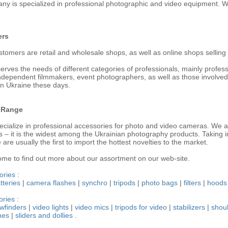
 is specialized in professional photographic and video equipment. We
ers
stomers are retail and wholesale shops, as well as online shops sellin
erves the needs of different categories of professionals, mainly profes
ndependent filmmakers, event photographers, as well as those involve
in Ukraine these days.
 Range
cialize in professional accessories for photo and video cameras. We a
s – it is the widest among the Ukrainian photography products. Taking i
re usually the first to import the hottest novelties to the market.
me to find out more about our assortment on our web-site.
ories
:
tteries
|
camera flashes
|
synchro
|
tripods
|
photo bags
|
filters
|
hoods
ories
:
ewfinders
|
video lights
|
video mics
|
tripods for video
|
stabilizers
|
shou
nes
|
sliders and dollies
.