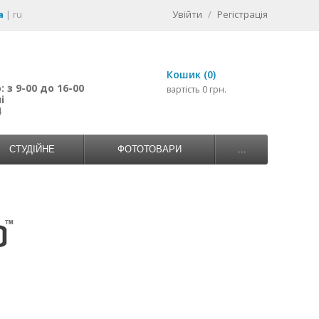
a
|
ru
Увійти
/
Регістрація
Кошик (0)
 з 9-00 до 16-00
вартість 0 грн.
і
4
СТУДІЙНЕ
ФОТОТОВАРИ
...