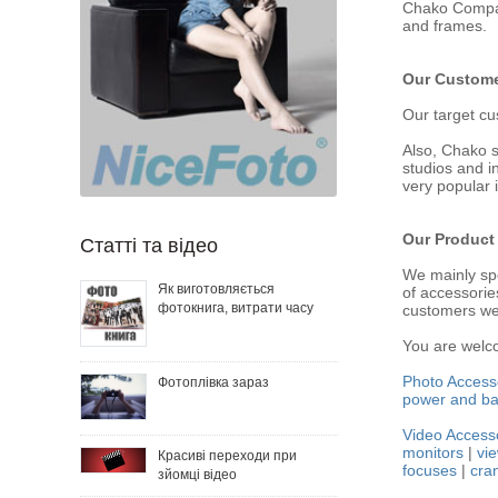
Chako Company
and frames.
Our Custom
Our target cu
Also, Chako s
studios and i
very popular 
Our Product
Статті та відео
We mainly spe
Як виготовляється
of accessorie
фотокнига, витрати часу
customers we a
You are welco
Photo Access
Фотоплівка зараз
power and ba
Video Access
monitors
|
vi
Красиві переходи при
focuses
|
cra
зйомці відео