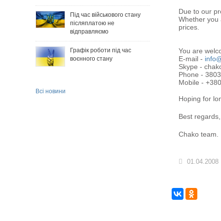
Due to our pr
Під час військового стану
Whether you a
післяплатою не
prices.
відправляємо
You are welco
Графік роботи під час
E-mail -
info
воєнного стану
Skype - chak
Phone - 380
Mobile - +3
Всі новини
Hoping for lon
Best regards,
Chako team.
01.04.2008