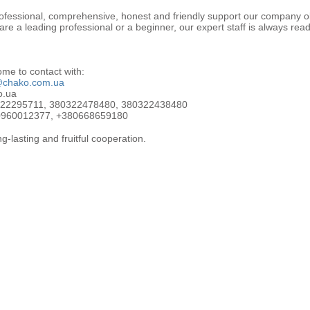
ofessional, comprehensive, honest and friendly support our company obt
re a leading professional or a beginner, our expert staff is always read
me to contact with:
@chako.com.ua
o.ua
322295711, 380322478480, 380322438480
80960012377, +380668659180
g-lasting and fruitful cooperation.