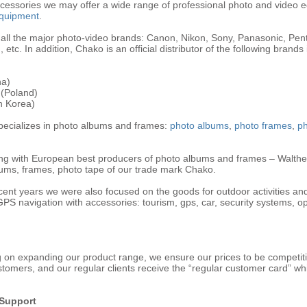
cessories we may offer a wide range of professional photo and video
equipment
.
 all the major photo-video brands: Canon, Nikon, Sony, Panasonic, Pent
etc. In addition, Chako is an official distributor of the following brands
na)
 (Poland)
h Korea)
pecializes in photo albums and frames:
photo albums
,
photo frames
,
ph
ng with European best producers of photo albums and frames – Walthe
ums, frames, photo tape of our trade mark Chako.
cent years we were also focused on the goods for outdoor activities and 
PS navigation with accessories: tourism, gps, car, security systems, op
 on expanding our product range, we ensure our prices to be competitiv
tomers, and our regular clients receive the “regular customer card” wh
 Support