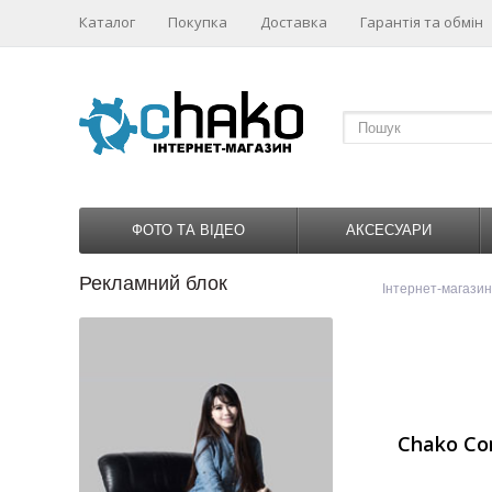
Каталог
Покупка
Доставка
Гарантія та обмін
ФОТО ТА ВІДЕО
АКСЕСУАРИ
Рекламний блок
1
2
3
4
Інтернет-магази
Chako C