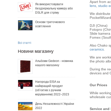
Apart from ac
Як використовувати
lens
,
studio 
бездзеркальну камеру або
DSLR для стріму
We distribute
PocketWizard, 
Основи триточкового
DJI (China)
освітлення
Fotopro (Chi
Slide kamera
Fomex (Sout
Всі статті
Also Chako s
ceramics
.
Новини магазину
We are worki
the photo alb
Альбоми Gedeon - новинка
нашого магазину
During the re
devices and G
Нагорода EISA за
Our Prices
найкращий продукт
(об’єктив з ручним
While working
керуванням) 2022–2023
wholesale cus
День Незалежності України
2022
Service and