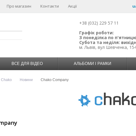
Про магазин
Контакти
Акції
u
+38 (032) 229 57 11
Графік роботи:
З понеділка по п'ятницю:
Субота та неділя: вихідн
м. Львів, вул Шевченка, 15
ВСЕ ДЛЯ ВІДЕО
АЛЬБОМИ І РАМКИ
н Chako
Новини
Chako Company
ompany