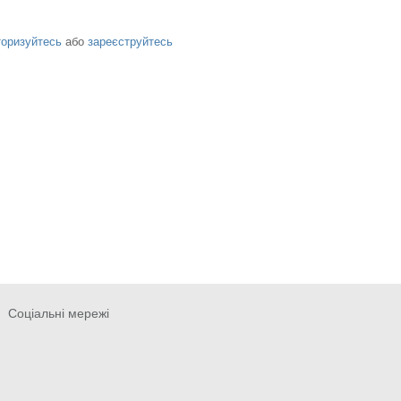
торизуйтесь
або
зареєструйтесь
Соціальні мережі