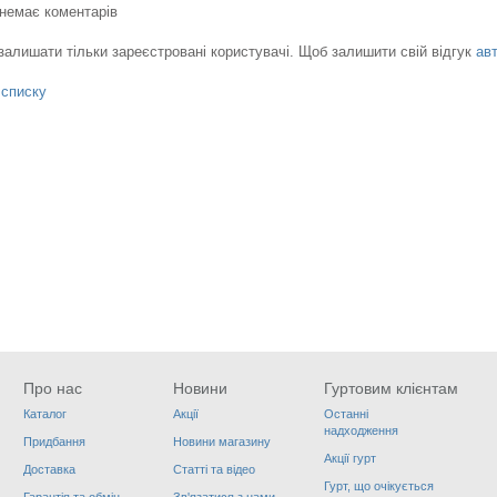
 немає коментарів
залишати тільки зареєстровані користувачі. Щоб залишити свій відгук
ав
 списку
Про нас
Новини
Гуртовим клієнтам
Каталог
Акції
Останні
надходження
Придбання
Новини магазину
Акції гурт
Доставка
Статті та відео
Гурт, що очікується