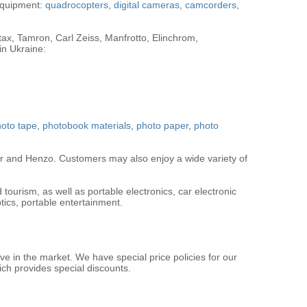
 equipment:
quadrocopters
,
digital cameras
,
camcorders
,
ax, Tamron, Carl Zeiss, Manfrotto, Elinchrom,
 in Ukraine:
oto tape
,
photobook materials
,
photo paper
,
photo
r and Henzo. Customers may also enjoy a wide variety of
tourism, as well as portable electronics, car electronic
tics, portable entertainment.
e in the market. We have special price policies for our
ich provides special discounts.