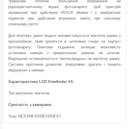
триразове оптичне збільшення зображення на
рідкокристалічному екрані фотоапарату. Цей пристрій
незамінний при здійсненні VDSLR зйомки і є прекрасною
підмогою при здійсненні візування, навіть при сильному
сонячному світлі.
Для монтажу даної моделі використовується магнітна рамка з
кронштейном, який кріпиться в штативне гніздо на корпусі
фотоапарату. Гвинтове з'єднання, залишає можливість
установки камери з прикріпленою рамкою на штатив.
Видошукач встановлюється безпосередньо на магнітну рамку.
Система кріплення дозволяє оперативно одягати і знімати
видошукач з камери.
Характеристики LCD Viewfinder V4:
Тип кріплення: магнітне.
Сумісність з камерами:
Sony NEX3/NEX5/NEX6/NEX7.