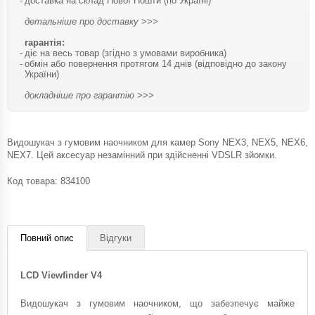
доставка на склад Нової Пошти (по Україні)
детальніше про доставку >>>
гарантія:
діє на весь товар (згідно з умовами виробника)
обмін або повернення протягом 14 днів (відповідно до закону
України)
докладніше про гарантію >>>
Видошукач з гумовим наочником для камер Sony NEX3, NEX5, NEX6,
NEX7. Цей аксесуар незамінний при здійсненні VDSLR зйомки.
Код товара:
834100
Повний опис
Відгуки
LCD Viewfinder V4
Видошукач з гумовим наочником, що забезпечує майже