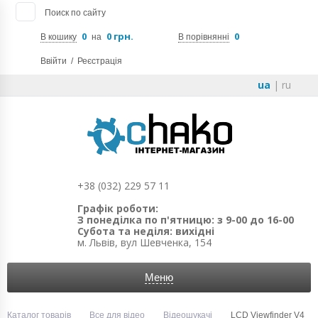
Поиск по сайту
0
0 грн.
0
В кошику
на
В порівнянні
Ввійти
/
Реєстрація
ua
|
ru
+38 (032) 229 57 11
Графік роботи:
З понеділка по п'ятницю: з 9-00 до 16-00
Субота та неділя: вихідні
м. Львів, вул Шевченка, 154
Меню
Каталог товарів
Все для відео
Відеошукачі
LCD Viewfinder V4