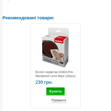
Рекомендовані товари:
Вологі серветки HAIDA Pre-
Moistened Lens Wipe (20pcs)
HD4634
230 грн.
Купити
Порівняти