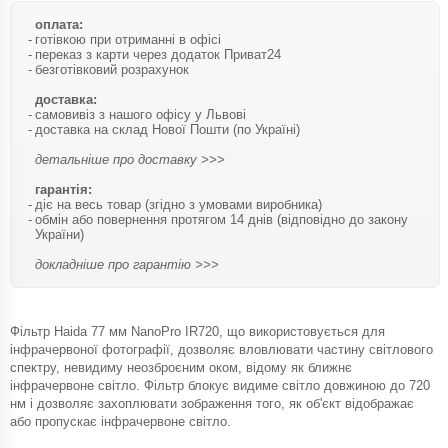
оплата:
готівкою при отриманні в офісі
переказ з карти через додаток Приват24
безготівковий розрахунок
доставка:
самовивіз з нашого офісу у Львові
доставка на склад Нової Пошти (по Україні)
детальніше про доставку >>>
гарантія:
діє на весь товар (згідно з умовами виробника)
обмін або повернення протягом 14 днів (відповідно до закону
України)
докладніше про гарантію >>>
Фільтр Haida 77 мм NanoPro IR720, що використовується для
інфрачервоної фотографії, дозволяє вловлювати частину світлового
спектру, невидиму неозброєним оком, відому як ближнє
інфрачервоне світло. Фільтр блокує видиме світло довжиною до 720
нм і дозволяє захоплювати зображення того, як об'єкт відображає
або пропускає інфрачервоне світло.