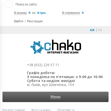
Поиск по сайту
0
0 грн.
0
В кошику
на
В порівнянні
Ввійти
/
Реєстрація
ua
|
ru
+38 (032) 229 57 11
Графік роботи:
З понеділка по п'ятницю: з 9-00 до 16-00
Субота та неділя: вихідні
м. Львів, вул Шевченка, 154
Меню
Каталог товарів
Фото та відео
Об'єктиви та