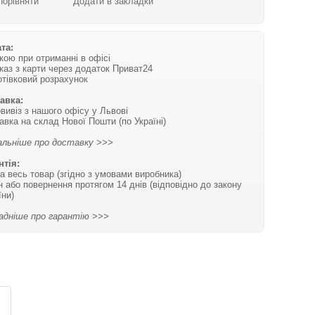
Порівняти
Додати в закладки
та:
вкою при отриманні в офісі
каз з карти через додаток Приват24
отівковий розрахунок
авка:
вивіз з нашого офісу у Львові
авка на склад Нової Пошти (по Україні)
льніше про доставку >>>
нтія:
на весь товар (згідно з умовами виробника)
н або повернення протягом 14 днів (відповідно до закону
їни)
адніше про гарантію >>>