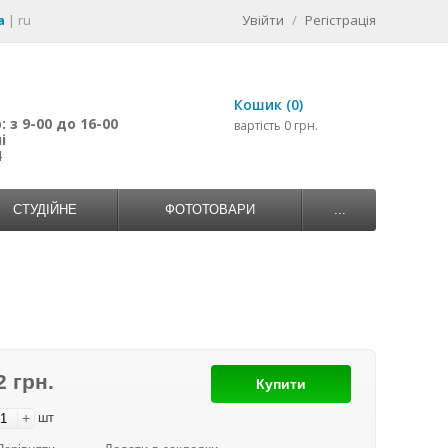
a
|
ru
Увійти
/
Регістрація
Кошик (0)
 з 9-00 до 16-00
вартість 0 грн.
і
4
СТУДІЙНЕ
ФОТОТОВАРИ
...
2 грн.
Купити
+
шт