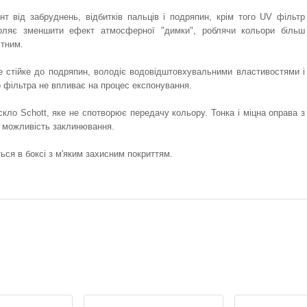
т від забруднень, відбитків пальців і подряпин, крім того UV фільтр
воляє зменшити ефект атмосферної "димки", роблячи кольори більш
стним.
е стійке до подряпин, володіє водовідштовхувальними властивостями і
о фільтра не впливає на процес експонування.
кло Schott, яке не спотворює передачу кольору. Тонка і міцна оправа з
є можливість заклинювання.
ться в боксі з м'яким захисним покриттям.