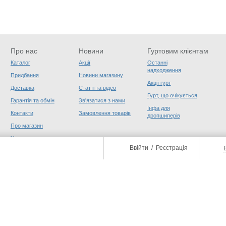
Про нас
Новини
Гуртовим клієнтам
Каталог
Акції
Останні
надходження
Придбання
Новини магазину
Акції гурт
Доставка
Статті та відео
Гурт, що очікується
Гарантія та обмін
Зв'язатися з нами
Інфа для
Контакти
Замовлення товарів
дропшиперів
Про магазин
Угода користувача
Ввійти
/
Реєстрація