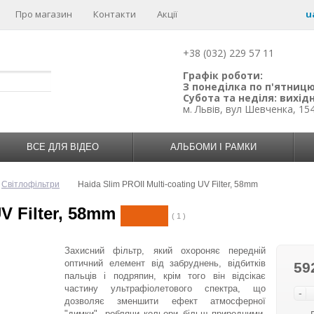
Про магазин
Контакти
Акції
u
+38 (032) 229 57 11
Графік роботи:
З понеділка по п'ятницю:
Субота та неділя: вихідн
м. Львів, вул Шевченка, 15
ВСЕ ДЛЯ ВІДЕО
АЛЬБОМИ І РАМКИ
Світлофільтри
Haida Slim PROII Multi-coating UV Filter, 58mm
UV Filter, 58mm
( 1 )
Захисний фільтр, який охороняє передній
оптичний елемент від забруднень, відбитків
59
пальців і подряпин, крім того він відсікає
частину ультрафіолетового спектра, що
-
дозволяє зменшити ефект атмосферної
"димки", роблячи кольори більш природними,