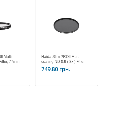
I Multi-
Haida Slim PROII Multi-
Haida Slim PROII
ilter, 77mm
coating ND 0.9 ( 8x ) Filter,
coating ND 0.9 ( 8x
52mm
72mm
749.80 грн.
1 472 грн.