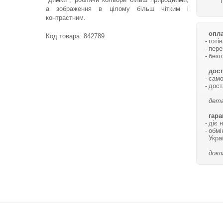
а зображення в цілому більш чітким і
контрастним.
опла
Код товара:
842789
готі
пере
безг
дост
само
дост
дета
гара
діє 
обмі
Укра
докл