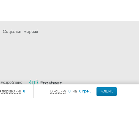
Соціальні мережі
Розроблено:
0
0
0 грн.
В порівнянні
В кошику
на
КОШИК