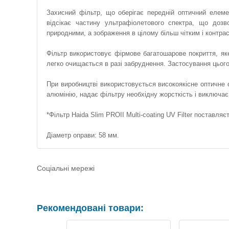
Захисний фільтр, що оберігає передній оптичний елемен
відсікає частину ультрафіолетового спектра, що доз
природними, а зображення в цілому більш чітким і контра
Фільтр використовує фірмове багатошарове покриття, як
легко очищається в разі забруднення. Застосування цьог
При виробництві використовується високоякісне оптичне с
алюмінію, надає фільтру необхідну жорсткість і виключа
*Фільтр Haida Slim PROII Multi-coating UV Filter поставляє
Діаметр оправи: 58 мм.
Соціальні мережі
Рекомендовані товари: