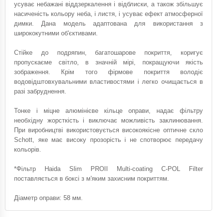
усуває небажані віддзеркалення і відблиски, а також збільшує
насиченість кольору неба, і листя, і усуває ефект атмосферної
димки. Дана модель адаптована для використання з
ширококутними об'єктивами.
Стійке до подряпин, багатошарове покриття, коригує
пропускаєме світло, в значній мірі, покращуючи якість
зображення. Крім того фірмове покриття володіє
водовідштовхувальними властивостями і легко очищається в
разі забруднення.
Тонке і міцне алюмінієве кільце оправи, надає фільтру
необхідну жорсткість і виключає можливість заклинювання.
При виробництві використовується високоякісне оптичне скло
Schott, яке має високу прозорість і не спотворює передачу
кольорів.
*Фільтр Haida Slim PROII Multi-coating C-POL Filter
поставляється в боксі з м'яким захисним покриттям.
Діаметр оправи: 58 мм.