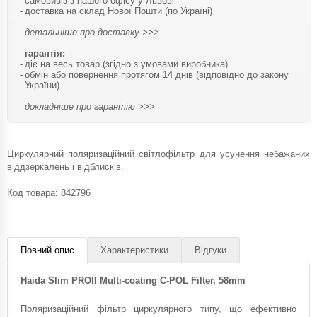
самовивіз з нашого офісу у Львові
доставка на склад Нової Пошти (по Україні)
детальніше про доставку >>>
гарантія:
діє на весь товар (згідно з умовами виробника)
обмін або повернення протягом 14 днів (відповідно до закону
України)
докладніше про гарантію >>>
Циркулярний поляризаційний світлофільтр для усунення небажаних
віддзеркалень і відблисків.
Код товара:
842796
Повний опис
Характеристики
Відгуки
Haida Slim PROII Multi-coating C-POL Filter, 58mm
Поляризаційний фільтр циркулярного типу, що ефективно