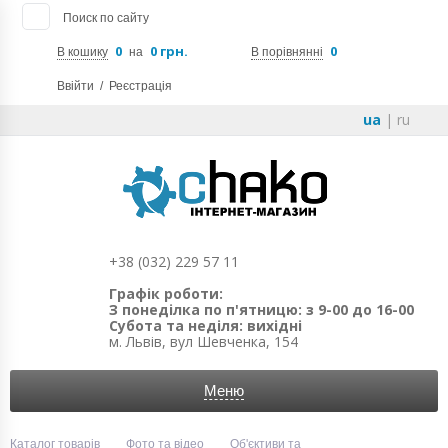
Поиск по сайту
0
0 грн.
0
В кошику
на
В порівнянні
Ввійти
/
Реєстрація
ua
|
ru
+38 (032) 229 57 11
Графік роботи:
З понеділка по п'ятницю: з 9-00 до 16-00
Субота та неділя: вихідні
м. Львів, вул Шевченка, 154
Меню
Каталог товарів
Фото та відео
Об'єктиви та