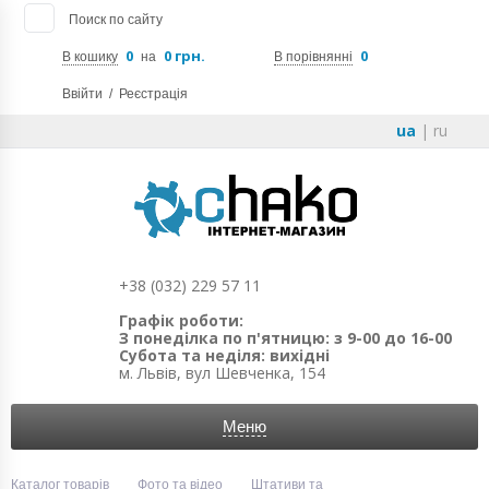
Поиск по сайту
0
0 грн.
0
В кошику
на
В порівнянні
Ввійти
/
Реєстрація
ua
|
ru
+38 (032) 229 57 11
Графік роботи:
З понеділка по п'ятницю: з 9-00 до 16-00
Субота та неділя: вихідні
м. Львів, вул Шевченка, 154
Меню
Каталог товарів
Фото та відео
Штативи та