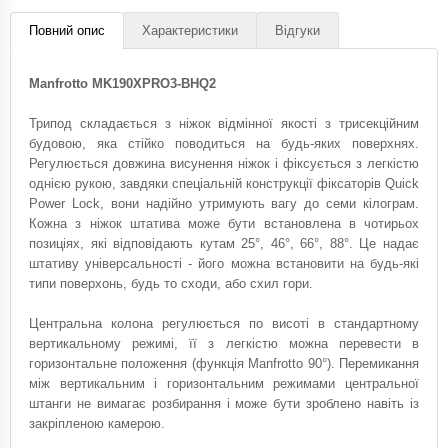
Повний опис
Характеристики
Відгуки
Manfrotto MK190XPRO3-BHQ2
Трипод складається з ніжок відмінної якості з трисекційним
будовою, яка стійко поводиться на будь-яких поверхнях.
Регулюється довжина висунення ніжок і фіксується з легкістю
однією рукою, завдяки спеціальній конструкції фіксаторів Quick
Power Lock, вони надійно утримують вагу до семи кілограм.
Кожна з ніжок штатива може бути встановлена ​​в чотирьох
позиціях, які відповідають кутам 25°, 46°, 66°, 88°. Це надає
штативу універсальності - його можна встановити на будь-які
типи поверхонь, будь то сходи, або схил гори.
Центральна колона регулюється по висоті в стандартному
вертикальному режимі, її з легкістю можна перевести в
горизонтальне положення (функція Manfrotto 90°). Перемикання
між вертикальним і горизонтальним режимами центральної
штанги не вимагає розбирання і може бути зроблено навіть із
закріпленою камерою.