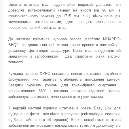
Висота штатива має надзвичайно широкий діапазон, він
дозволяє встановлювати камеру на висоті від 90 мм (в
горизонтальному режимі) до 1715 мм. Кінці ніжок оснащені
каучуковими наконечниками, для кращого зчеплення з
поверхнею на якій стоїть штатив.
До штатива кріпиться кульова голова Manfrotto MHXPRO-
BHQ2, за допомогою неї можна точно провести настройку і
установку фото-відео апаратури. Вона має швидкознімний
майданчик з запобіжником і два спиртових рівня високої
точності.
Кульова головка XPRO оснащена новою системою потрійного
блокування, яка гарантує стабільність положення камери,
Завдяки окремим ручкам для тривимірного обертання і
панорамування 360° і шкалою навколо підстави голови,
забезпечується плавні, точні і менш різкі рухи камери.
У верхній частині корпусу штатива є роз'єм Easy Link для
під'єднання фото - або відео аксесуарів (світлодіоди, спалахи,
відбивачі або іншого обладнання). Верхні секції ніжок штатива
забезпечені антиковзкими накладками з гуми, які допоможуть з