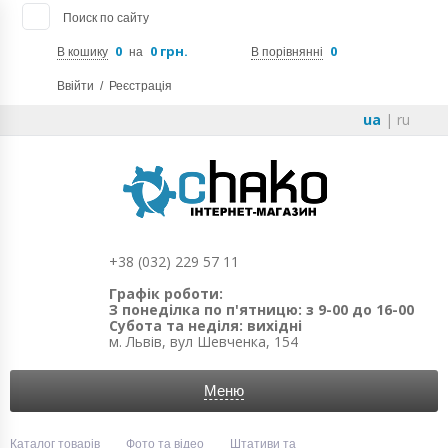
Поиск по сайту
0
0 грн.
0
В кошику
на
В порівнянні
Ввійти
/
Реєстрація
ua
|
ru
+38 (032) 229 57 11
Графік роботи:
З понеділка по п'ятницю: з 9-00 до 16-00
Субота та неділя: вихідні
м. Львів, вул Шевченка, 154
Меню
Каталог товарів
Фото та відео
Штативи та