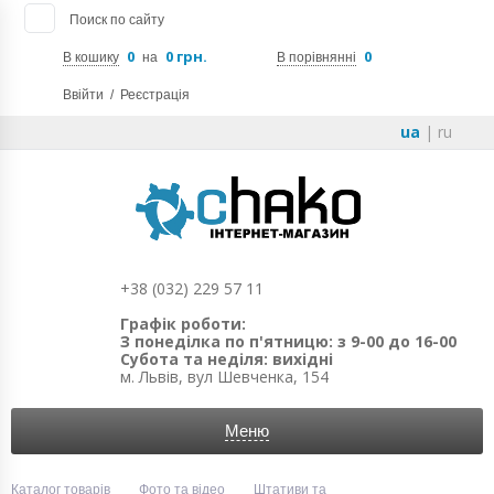
Поиск по сайту
0
0 грн.
0
В кошику
на
В порівнянні
Ввійти
/
Реєстрація
ua
|
ru
+38 (032) 229 57 11
Графік роботи:
З понеділка по п'ятницю: з 9-00 до 16-00
Субота та неділя: вихідні
м. Львів, вул Шевченка, 154
Меню
Каталог товарів
Фото та відео
Штативи та