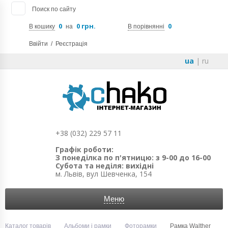
Поиск по сайту
0
0 грн.
0
В кошику
на
В порівнянні
Ввійти
/
Реєстрація
ua
|
ru
+38 (032) 229 57 11
Графік роботи:
З понеділка по п'ятницю: з 9-00 до 16-00
Субота та неділя: вихідні
м. Львів, вул Шевченка, 154
Меню
Каталог товарів
Альбоми і рамки
Фоторамки
Рамка Walther