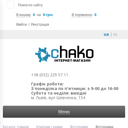
Поиск по сайту
0
0 грн.
0
В кошику
на
В порівнянні
Ввійти
/
Реєстрація
ua
|
ru
+38 (032) 229 57 11
Графік роботи:
З понеділка по п'ятницю: з 9-00 до 16-00
Субота та неділя: вихідні
м. Львів, вул Шевченка, 154
Меню
Каталог товарів
Альбоми і рамки
Фоторамки
Фоторамка