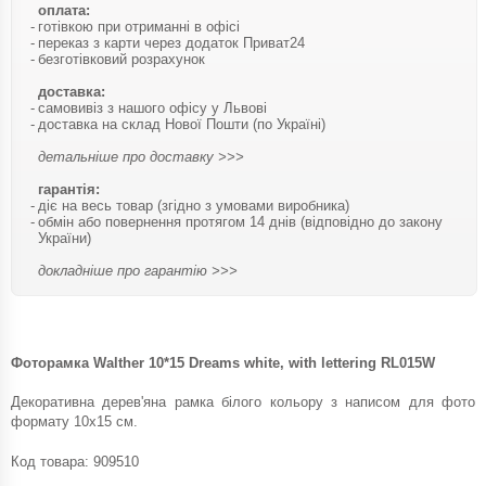
оплата:
готівкою при отриманні в офісі
переказ з карти через додаток Приват24
безготівковий розрахунок
доставка:
самовивіз з нашого офісу у Львові
доставка на склад Нової Пошти (по Україні)
детальніше про доставку >>>
гарантія:
діє на весь товар (згідно з умовами виробника)
обмін або повернення протягом 14 днів (відповідно до закону
України)
докладніше про гарантію >>>
Фоторамка Walther 10*15 Dreams white, with lettering RL015W
Декоративна дерев'яна рамка білого кольору з написом для фото
формату 10х15 см.
Код товара:
909510