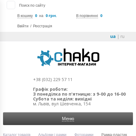
Поиск по сайту
0
0 грн.
0
В кошику
на
В порівнянні
Ввійти
/
Реєстрація
ua
|
ru
+38 (032) 229 57 11
Графік роботи:
З понеділка по п'ятницю: з 9-00 до 16-00
Субота та неділя: вихідні
м. Львів, вул Шевченка, 154
Меню
Каталог товарів
Альбоми і рамки
Фоторамки
Рамка-пластик