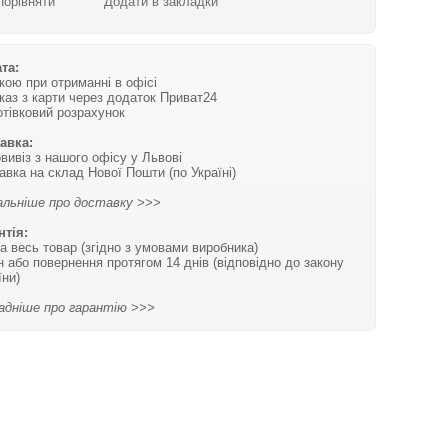
Порівняти
Додати в закладки
та:
вкою при отриманні в офісі
каз з карти через додаток Приват24
отівковий розрахунок
авка:
вивіз з нашого офісу у Львові
авка на склад Нової Пошти (по Україні)
льніше про доставку >>>
нтія:
на весь товар (згідно з умовами виробника)
н або повернення протягом 14 днів (відповідно до закону
їни)
адніше про гарантію >>>