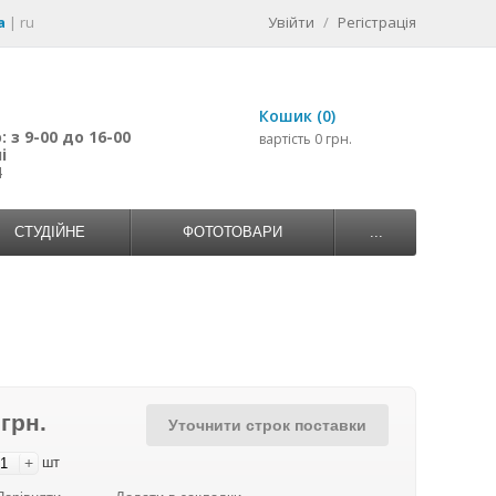
a
|
ru
Увійти
/
Регістрація
Кошик (0)
 з 9-00 до 16-00
вартість 0 грн.
і
4
СТУДІЙНЕ
ФОТОТОВАРИ
...
 грн.
Уточнити строк поставки
+
шт