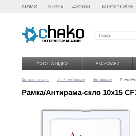
Каталог
Покупка
Доставка
Гарантія та обмін
ФОТО ТА ВІДЕО
АКСЕСУАРИ
Каталог товарів
Альбоми і рамки
Фоторамки
Рамка/А
Рамка/Антирама-скло 10x15 CF