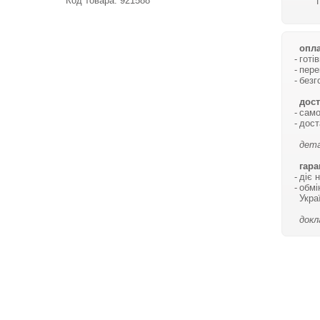
Код товара:
921588
опла
готі
пере
безг
дост
само
дост
дета
гара
діє 
обмі
Укра
докл