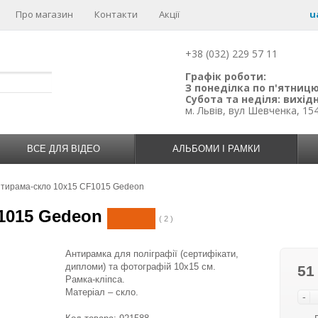
Про магазин
Контакти
Акції
u
+38 (032) 229 57 11
Графік роботи:
З понеділка по п'ятницю:
Субота та неділя: вихідн
м. Львів, вул Шевченка, 15
ВСЕ ДЛЯ ВІДЕО
АЛЬБОМИ І РАМКИ
нтирама-скло 10x15 CF1015 Gedeon
1015 Gedeon
( 2 )
Антирамка для поліграфії (сертифікати,
дипломи) та фотографій 10х15 см.
51
Рамка-кліпса.
Матеріал – скло.
-