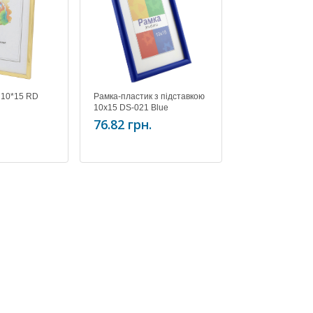
 10*15 RD
Рамка-пластик з підставкою
Рамка/Антирама
10х15 DS-021 Blue
10*15 Chako
76.82 грн.
59.80 грн.