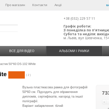
Про магазин
Контакти
Акції
u
+38 (032) 229 57 11
Графік роботи:
З понеділка по п'ятницю:
Субота та неділя: вихідн
м. Львів, вул Шевченка, 15
ВСЕ ДЛЯ ВІДЕО
АЛЬБОМИ І РАМКИ
астик 50*60 DS-102 White
ite
( 2 )
Вузька пластмасова рамка для фотографій
50*60 см. Підходить для обрамлення
73
дипломів, сертифікатів, нагород та іншої
поліграфії.
-
Варіант забарвлення: білий