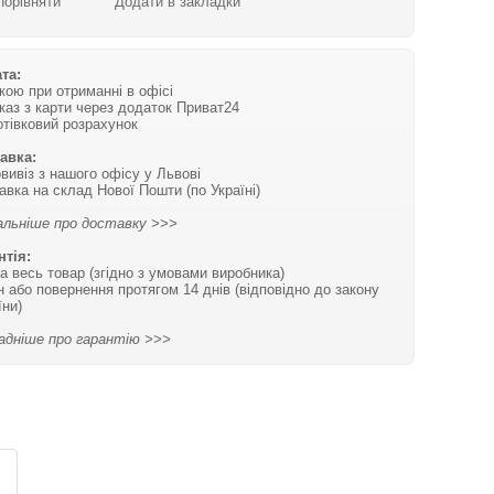
Порівняти
Додати в закладки
та:
вкою при отриманні в офісі
каз з карти через додаток Приват24
отівковий розрахунок
авка:
вивіз з нашого офісу у Львові
авка на склад Нової Пошти (по Україні)
льніше про доставку >>>
нтія:
на весь товар (згідно з умовами виробника)
н або повернення протягом 14 днів (відповідно до закону
їни)
адніше про гарантію >>>