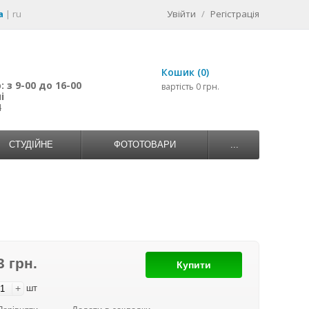
a
|
ru
Увійти
/
Регістрація
Кошик (0)
 з 9-00 до 16-00
вартість 0 грн.
і
4
СТУДІЙНЕ
ФОТОТОВАРИ
...
3 грн.
Купити
+
шт