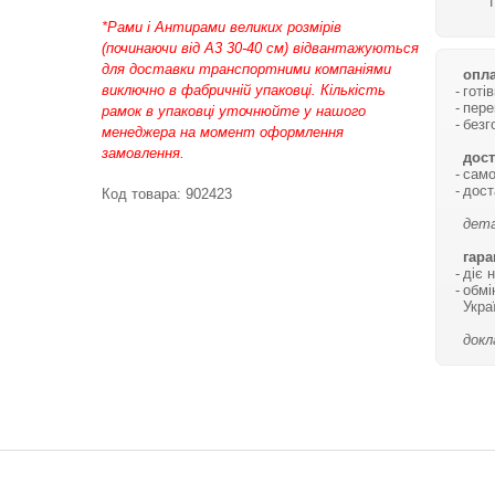
*Рами і Антирами великих розмірів
(починаючи від А3 30-40 см) відвантажуються
для доставки транспортними компаніями
опла
виключно в фабричній упаковці. Кількість
готі
пере
рамок в упаковці уточнюйте у нашого
безг
менеджера на момент оформлення
замовлення.
дост
само
дост
Код товара:
902423
дета
гара
діє 
обмі
Укра
докл