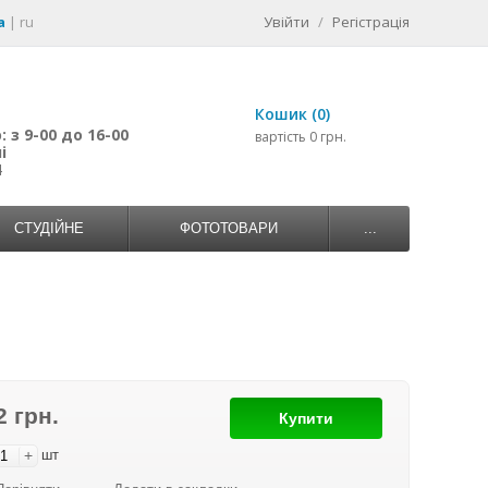
a
|
ru
Увійти
/
Регістрація
Кошик (0)
 з 9-00 до 16-00
вартість 0 грн.
і
4
СТУДІЙНЕ
ФОТОТОВАРИ
...
2 грн.
Купити
+
шт