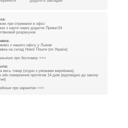
Порівняти
Додати в закладки
та:
вкою при отриманні в офісі
каз з карти через додаток Приват24
отівковий розрахунок
авка:
вивіз з нашого офісу у Львові
авка на склад Нової Пошти (по Україні)
льніше про доставку >>>
нтія:
на весь товар (згідно з умовами виробника)
н або повернення протягом 14 днів (відповідно до закону
їни)
адніше про гарантію >>>