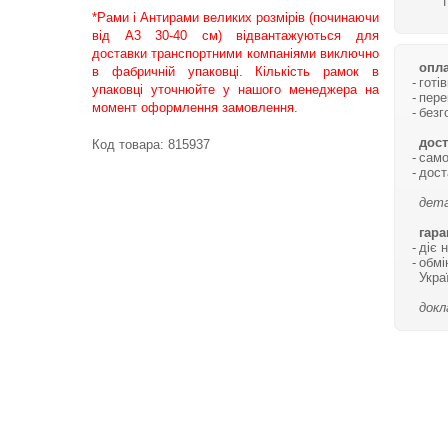
*Рами і Антирами великих розмірів (починаючи
від А3 30-40 см) відвантажуються для
доставки транспортними компаніями виключно
опла
в фабричній упаковці. Кількість рамок в
готі
упаковці уточнюйте у нашого менеджера на
пере
момент оформлення замовлення.
безг
дост
Код товара:
815937
само
дост
дета
гара
діє 
обмі
Укра
докл