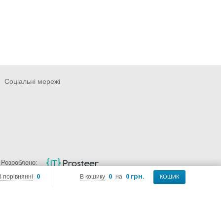
Соціальні мережі
Розроблено:
0
0
0 грн.
В порівнянні
В кошику
на
КОШИК