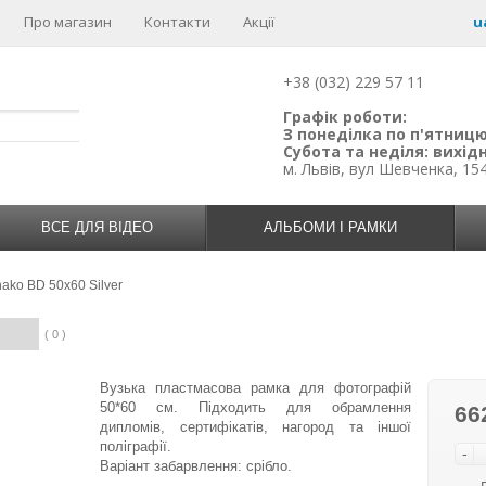
Про магазин
Контакти
Акції
u
+38 (032) 229 57 11
Графік роботи:
З понеділка по п'ятницю:
Субота та неділя: вихідн
м. Львів, вул Шевченка, 15
ВСЕ ДЛЯ ВІДЕО
АЛЬБОМИ І РАМКИ
ako BD 50x60 Silver
( 0 )
Вузька пластмасова рамка для фотографій
50*60 см. Підходить для обрамлення
66
дипломів, сертифікатів, нагород та іншої
поліграфії.
-
Варіант забарвлення: срібло.