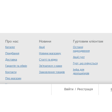
Про нас
Новини
Гуртовим клієнтам
Каталог
Акції
Останні
надходження
Придбання
Новини магазину
Акції гурт
Доставка
Статті та відео
Гурт, що очікується
Гарантія та обмін
Зв'язатися з нами
Інфа для
Контакти
Замовлення товарів
дропшиперів
Про магазин
Угода користувача
Ввійти
/
Реєстрація